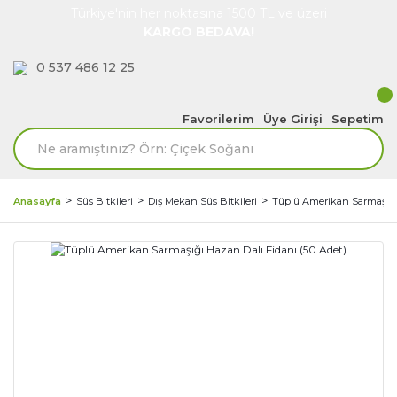
Türkiye'nin her noktasına 1500 TL ve üzeri
KARGO BEDAVA!
0 537 486 12 25
Favorilerim
Üye Girişi
Sepetim
Anasayfa
Süs Bitkileri
Dış Mekan Süs Bitkileri
Tüplü Amerikan Sarmaşığı 