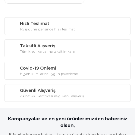
Hızlı Teslimat
1-5 iş günü içerisinde hızlı teslimat
Taksitli Alışveriş
Tüm kredi kartlarına taksit imkanı
Covid-19 Önlemi
Hijyen kurallarına uygun paketleme
Güvenli Alışveriş
256bit SSL Sertifikası ile güvenli alışveriş
Kampanyalar ve en yeni ürünlerimizden haberiniz
olsun,
E-Mail adresinizi haber listemize ücretsiz kaydedin, bizi takip