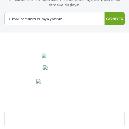
etmeye başlayın.
GÖNDER
0 537 486 12 25
bilgi@ideabahce.com
Doğancı Mah. Kaya Mutlu Sk.
No:15/3 Mut/Mersin
KURUMSAL