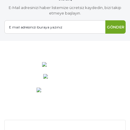
E-Mail adresinizi haber listemize ücretsiz kaydedin, bizi takip
etmeye başlayın.
GÖNDER
0 537 486 12 25
bilgi@ideabahce.com
Doğancı Mah. Kaya Mutlu Sk.
No:15/3 Mut/Mersin
KURUMSAL