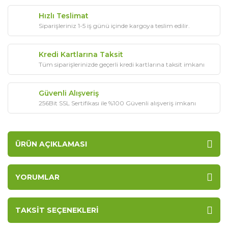
Hızlı Teslimat
Siparişleriniz 1-5 iş günü içinde kargoya teslim edilir.
Kredi Kartlarına Taksit
Tüm siparişlerinizde geçerli kredi kartlarına taksit imkanı
Güvenli Alışveriş
256Bit SSL Sertifikası ile %100 Güvenli alışveriş imkanı
ÜRÜN AÇIKLAMASI
YORUMLAR
TAKSIT SEÇENEKLERI