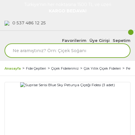
Türkiye'nin her noktasına 1500 TL ve üzeri
KARGO BEDAVA!
0 537 486 12 25
Favorilerim
Üye Girişi
Sepetim
Anasayfa
Fide Çeşitleri
Çiçek Fidelerimiz
Çok Yıllık Çiçek Fideleri
Petun