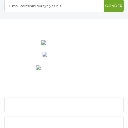
GÖNDER
0 537 486 12 25
bilgi@ideabahce.com
Doğancı Mah. Kaya Mutlu Sk.
No:15/3 Mut/Mersin
KURUMSAL
KATEGORİLER