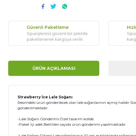
Güvenli Paketleme
Hızl
Siparişleriniz güvenli bir şekilde
Sipar
paketlenerek kargoya verilir.
karg
ÜRÜN AÇIKLAMASI
Strawberry İce Lale Soğanı
Resimdeki ürün gönderilecek olan lale soğanlarının açmış halidir.Siz
gönderilmektedir.
-Lale Soğanı Gönderimi:Özel tasarım kolide.
-Paket İçi adet:Belirtilen sayıda ürün gönderimi yapılmaktadır.
-Lale Soğanı Dikimi:Lale soğanlarınızı 10 cm aralıklıklarda soğanları