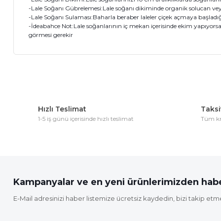
-Lale Soğanı Gübrelemesi:Lale soğanı dikiminde organik solucan veya
-Lale Soğanı Sulaması:Baharla beraber laleler çiçek açmaya başladığ
-İdeabahce Not:Lale soğanlarının iç mekan içerisinde ekim yapıyorsan
görmesi gerekir
Bu ürünün fiyat bilgisi, resim, ürün açıklamalarında ve diğer 
Görüş ve önerileriniz için teşekkür ederiz.
Hızlı Teslimat
Taksit
Ürün resmi kalitesiz, bozuk veya görüntülenemiyor.
1-5 iş günü içerisinde hızlı teslimat
Tüm kre
Ürün açıklamasında eksik bilgiler bulunuyor.
Ürün bilgilerinde hatalar bulunuyor.
Ürün fiyatı diğer sitelerden daha pahalı.
Bu ürüne benzer farklı alternatifler olmalı.
Kampanyalar ve en yeni ürünlerimizden habe
E-Mail adresinizi haber listemize ücretsiz kaydedin, bizi takip etm