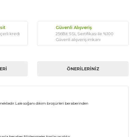
sit
Güvenli Alışveriş
çerli kredi
256Bit SSL Sertifikası ile %100
Güvenli alışveriş imkanı
ERI
ÖNERILERINIZ
lmektedir.Lale soğanı dikim broşürleri beraberinden
harla beraber filizlenmeler başlayacaktır.