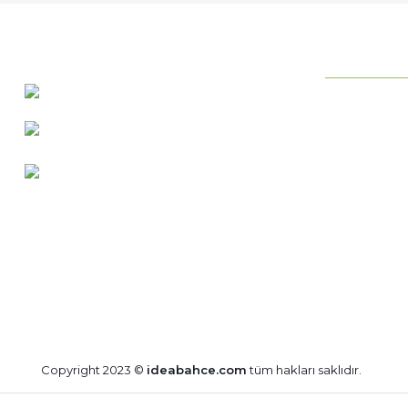
KURUMSAL
0 537 486 12 25
Neden ideab
bilgi@ideabahce.com
Hakkımızda
Doğancı Mah. Kaya Mutlu Sk.
Hizmetlerimi
No:15/3 Mut/Mersin
İletişim Bilgil
Merkez Satış
Bize Ulaşın
Blog
Copyright 2023 ©
ideabahce.com
tüm hakları saklıdır.