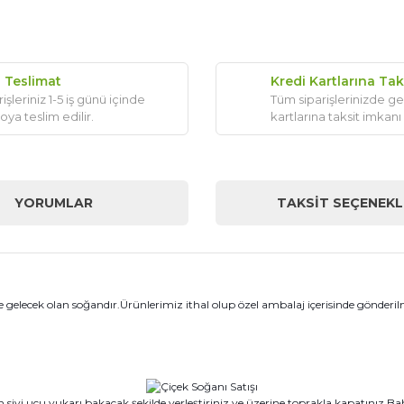
ı Teslimat
Kredi Kartlarına Tak
işleriniz 1-5 iş günü içinde
Tüm siparişlerinizde ge
oya teslim edilir.
kartlarına taksit imkanı
YORUMLAR
TAKSIT SEÇENEKL
e gelecek olan soğandır.Ürünlerimiz ithal olup özel ambalaj içerisinde gönderi
n sivi ucu yukarı bakacak şekilde yerleştiriniz ve üzerine toprakla kapatınız.Ba