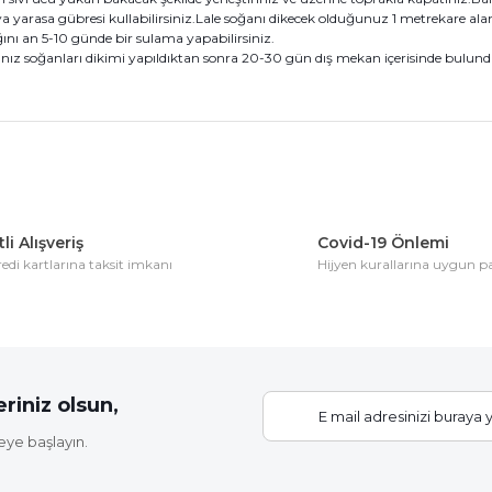
 yarasa gübresi kullabilirsiniz.Lale soğanı dikecek olduğunuz 1 metrekare alan
ını an 5-10 günde bir sulama yapabilirsiniz.
ız soğanları dikimi yapıldıktan sonra 20-30 gün dış mekan içerisinde bulundurm
konularda yetersiz gördüğünüz noktaları öneri formunu kullanarak tarafım
Bu ürüne ilk yorumu siz yapın!
li Alışveriş
Covid-19 Önlemi
di kartlarına taksit imkanı
Hijyen kurallarına uygun 
Yorum Yaz
riniz olsun,
eye başlayın.