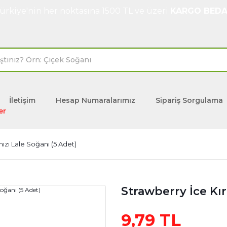
ürkiye'nin her noktasına 1500 TL ve üzeri
KARGO BEDA
İletişim
Hesap Numaralarımız
Sipariş Sorgulama
er
ızı Lale Soğanı (5 Adet)
Strawberry İce Kır
9,79 TL