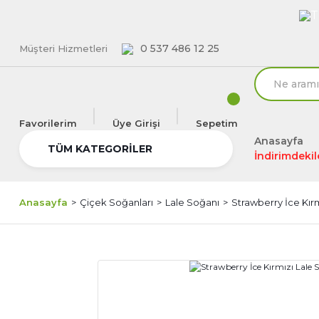
T
0 537 486 12 25
Müşteri Hizmetleri
Favorilerim
Üye Girişi
Sepetim
Anasayfa
TÜM KATEGORİLER
İndirimdekil
Anasayfa
Çiçek Soğanları
Lale Soğanı
Strawberry İce Kırm