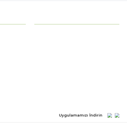
MÜŞTERİ HİZMETLERİ
Ödeme Seçenekleri
Mesafeli Satış Sözleşmesi
Ödeme ve Teslimat
Gizlilik ve Güvenlik
İade Şartları
Kişisel Verilerin Korunması
Uygulamamızı İndirin