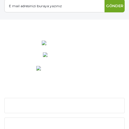
GÖNDER
0 537 486 12 25
bilgi@ideabahce.com
Doğancı Mah. Kaya Mutlu Sk.
No:15/3 Mut/Mersin
KURUMSAL
KATEGORİLER