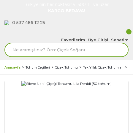
Türkiye'nin her noktasına 1500 TL ve üzeri
KARGO BEDAVA!
0 537 486 12 25
Favorilerim
Üye Girişi
Sepetim
Anasayfa
Tohum Çeşitleri
Çiçek Tohumu
Tek Yıllık Çiçek Tohumları
Si