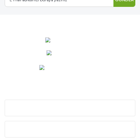
0 537 486 12 25
bilgi@ideabahce.com
Doğancı Mah. Kaya Mutlu Sk.
No:15/3 Mut/Mersin
KURUMSAL
KATEGORİLER