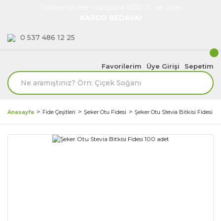
Türkiye'nin her noktasına 1500 TL ve üzeri
KARGO BEDAVA!
0 537 486 12 25
Favorilerim
Üye Girişi
Sepetim
Anasayfa
Fide Çeşitleri
Şeker Otu Fidesi
Şeker Otu Stevia Bitkisi Fidesi 10