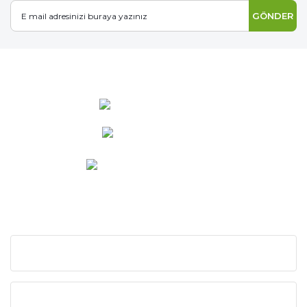
GÖNDER
0 537 486 12 25
bilgi@ideabahce.com
Doğancı Mah. Kaya Mutlu Sk.
No:15/3 Mut/Mersin
KURUMSAL
KATEGORİLER