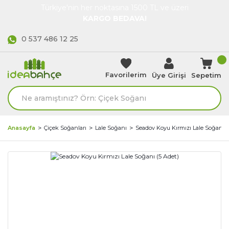
Türkiye'nin her noktasına 1500 TL ve üzeri
KARGO BEDAVA!
0 537 486 12 25
Favorilerim
Üye Girişi
Sepetim
Anasayfa
Çiçek Soğanları
Lale Soğanı
Seadov Koyu Kırmızı Lale Soğanı (