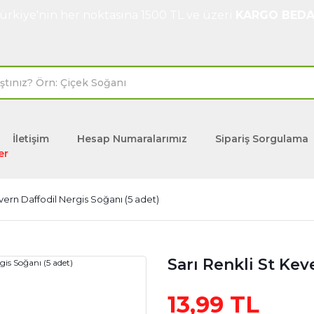
ürkiye'nin her noktasına 1500 TL ve üzeri
KARGO BEDA
İletişim
Hesap Numaralarımız
Sipariş Sorgulama
er
vern Daffodil Nergis Soğanı (5 adet)
Sarı Renkli St Kev
13,99 TL