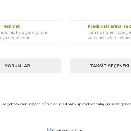
ı Teslimat
Kredi Kartlarına Tak
işleriniz 1-5 iş günü içinde
Tüm siparişlerinizde ge
oya teslim edilir.
kartlarına taksit imkanı
YORUMLAR
TAKSIT SEÇENEKL
Size gelecek olan soğandır.Ürünlerimiz ithal olup özel ambalaj içerisinde gönd