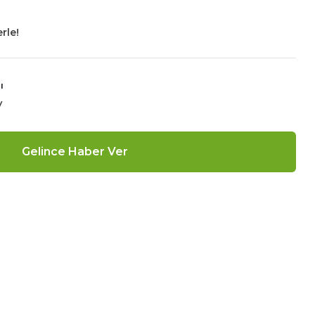
rle!
ı
V
Gelince Haber Ver