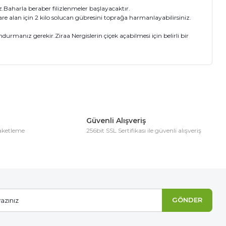
z.Baharla beraber filizlenmeler başlayacaktır.
e alan için 2 kilo solucan gübresini toprağa harmanlayabilirsiniz.
rmanız gerekir.Ziraa Nergislerin çiçek açabilmesi için belirli bir
ıza iletebilirsiniz.
Güvenli Alışveriş
paketleme
256bit SSL Sertifikası ile güvenli alışveriş
GÖNDER