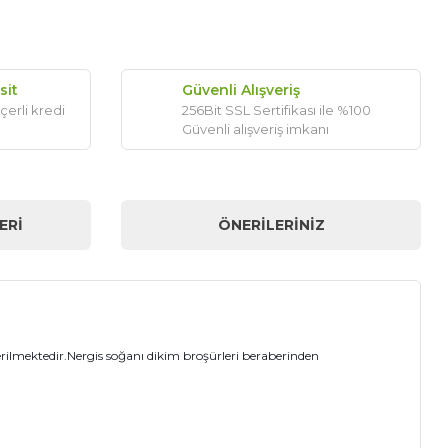
sit
Güvenli Alışveriş
çerli kredi
256Bit SSL Sertifikası ile %100
Güvenli alışveriş imkanı
ERI
ÖNERILERINIZ
erilmektedir.Nergis soğanı dikim broşürleri beraberinden