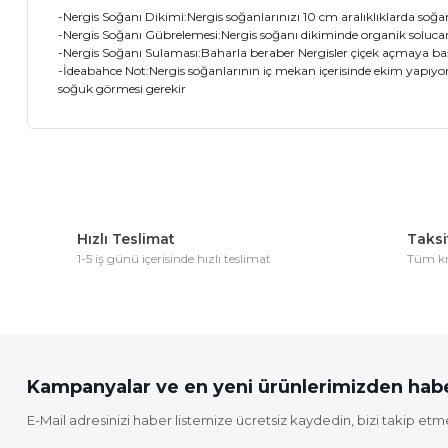
-Nergis Soğanı Dikimi:Nergis soğanlarınızı 10 cm aralıklıklarda soğan
-Nergis Soğanı Gübrelemesi:Nergis soğanı dikiminde organik solucan 
-Nergis Soğanı Sulaması:Baharla beraber Nergisler çiçek açmaya baş
-İdeabahce Not:Nergis soğanlarının iç mekan içerisinde ekim yapıyors
soğuk görmesi gerekir
Bu ürünün fiyat bilgisi, resim, ürün açıklamalarında ve diğer 
Görüş ve önerileriniz için teşekkür ederiz.
Hızlı Teslimat
Taksit
Ürün resmi kalitesiz, bozuk veya görüntülenemiyor.
1-5 iş günü içerisinde hızlı teslimat
Tüm kre
Ürün açıklamasında eksik bilgiler bulunuyor.
Ürün bilgilerinde hatalar bulunuyor.
Ürün fiyatı diğer sitelerden daha pahalı.
Bu ürüne benzer farklı alternatifler olmalı.
Kampanyalar ve en yeni ürünlerimizden habe
E-Mail adresinizi haber listemize ücretsiz kaydedin, bizi takip etm