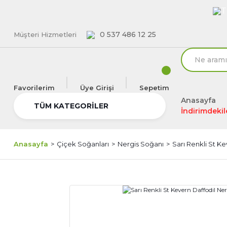
T
0 537 486 12 25
Müşteri Hizmetleri
Favorilerim
Üye Girişi
Sepetim
Anasayfa
TÜM KATEGORİLER
İndirimdekil
Anasayfa
Çiçek Soğanları
Nergis Soğanı
Sarı Renkli St Ke