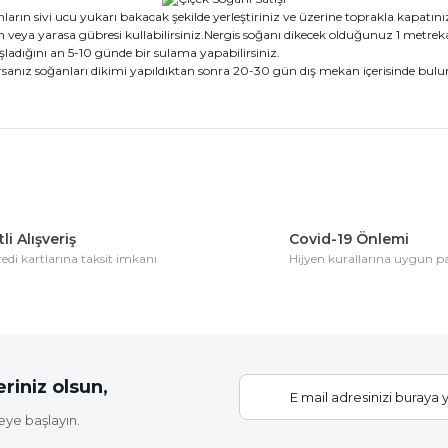
ların sivi ucu yukarı bakacak şekilde yerleştiriniz ve üzerine toprakla kapatını
veya yarasa gübresi kullabilirsiniz.Nergis soğanı dikecek olduğunuz 1 metrekar
ladığını an 5-10 günde bir sulama yapabilirsiniz.
anız soğanları dikimi yapıldıktan sonra 20-30 gün dış mekan içerisinde bulundu
konularda yetersiz gördüğünüz noktaları öneri formunu kullanarak tarafım
Bu ürüne ilk yorumu siz yapın!
li Alışveriş
Covid-19 Önlemi
di kartlarına taksit imkanı
Hijyen kurallarına uygun 
Yorum Yaz
riniz olsun,
eye başlayın.