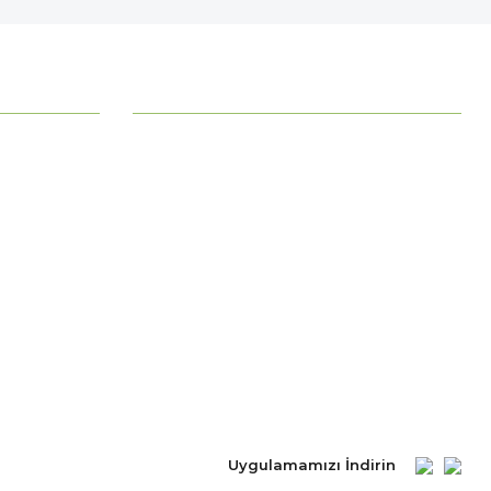
MÜŞTERİ HİZMETLERİ
Ödeme Seçenekleri
Mesafeli Satış Sözleşmesi
Ödeme ve Teslimat
Gizlilik ve Güvenlik
İade Şartları
Kişisel Verilerin Korunması
Uygulamamızı İndirin