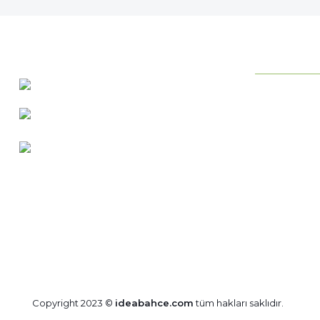
KURUMSAL
0 537 486 12 25
Neden ideab
bilgi@ideabahce.com
Hakkımızda
Doğancı Mah. Kaya Mutlu Sk.
Hizmetlerimi
No:15/3 Mut/Mersin
İletişim Bilgil
Merkez Satış
Bize Ulaşın
Blog
Copyright 2023 ©
ideabahce.com
tüm hakları saklıdır.