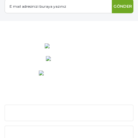
GÖNDER
0 537 486 12 25
bilgi@ideabahce.com
Doğancı Mah. Kaya Mutlu Sk.
No:15/3 Mut/Mersin
KURUMSAL
KATEGORİLER