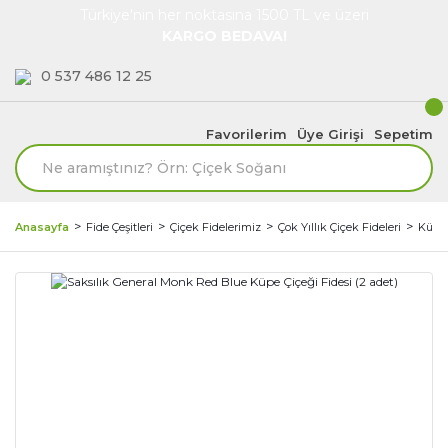
Türkiye'nin her noktasına 1500 TL ve üzeri
KARGO BEDAVA!
0 537 486 12 25
Favorilerim
Üye Girişi
Sepetim
Anasayfa
Fide Çeşitleri
Çiçek Fidelerimiz
Çok Yıllık Çiçek Fideleri
Küpe 