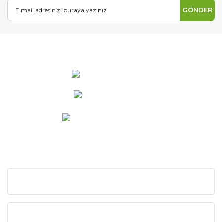
GÖNDER
0 537 486 12 25
bilgi@ideabahce.com
Doğancı Mah. Kaya Mutlu Sk.
No:15/3 Mut/Mersin
KURUMSAL
KATEGORİLER