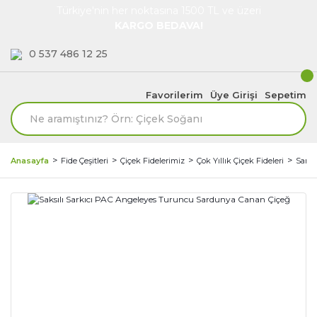
Türkiye'nin her noktasına 1500 TL ve üzeri
KARGO BEDAVA!
0 537 486 12 25
Favorilerim
Üye Girişi
Sepetim
Anasayfa
Fide Çeşitleri
Çiçek Fidelerimiz
Çok Yıllık Çiçek Fideleri
Sardu