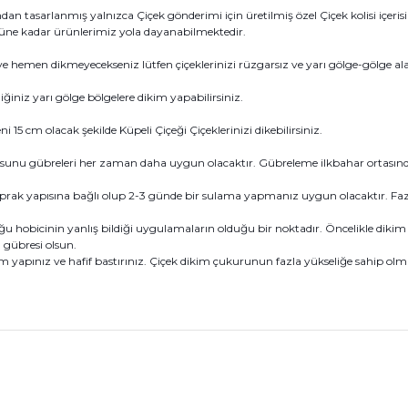
an tasarlanmış yalnızca Çiçek gönderimi için üretilmiş özel Çiçek kolisi içeri
0 güne kadar ürünlerimiz yola dayanabilmektedir.
e hemen dikmeyecekseniz lütfen çiçeklerinizi rüzgarsız ve yarı gölge-gölge al
iğiniz yarı gölge bölgelere dikim yapabilirsiniz.
ni 15 cm olacak şekilde Küpeli Çiçeği Çiçeklerinizi dikebilirsiniz.
 yosunu gübreleri her zaman daha uygun olacaktır. Gübreleme ilkbahar ortasın
rak yapısına bağlı olup 2-3 günde bir sulama yapmanız uygun olacaktır. Faz
ğu hobicinin yanlış bildiği uygulamaların olduğu bir noktadır. Öncelikle dikim
gübresi olsun.
im yapınız ve hafif bastırınız. Çiçek dikim çukurunun fazla yükseliğe sahip olm
konularda yetersiz gördüğünüz noktaları öneri formunu kullanarak tarafım
Bu ürüne ilk yorumu siz yapın!