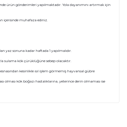
sinde ürün gönderimleri yapılmaktadır. Yola dayanımını artırmak için
an içerisinde muhafaza ediniz.
dan yaz sonuna kadar haftada 1 yapılmalıdır.
la sulama kök çürüklüğüne sebep olacaktır.
 esnasından kesinlikle ısıl işlem görmemiş hayvansal gübre
ası olması kök boğazı hastalıklarına, yeterince derin olmaması ise
ıza iletebilirsiniz.