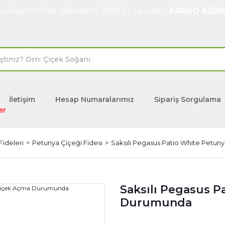
ürkiye'nin her noktasına 1500 TL ve üzeri
KARGO BEDA
İletişim
Hesap Numaralarımız
Sipariş Sorgulama
er
Fideleri
Petunya Çiçeği Fidesi
Saksılı Pegasus Patio White Petu
Saksılı Pegasus 
Durumunda