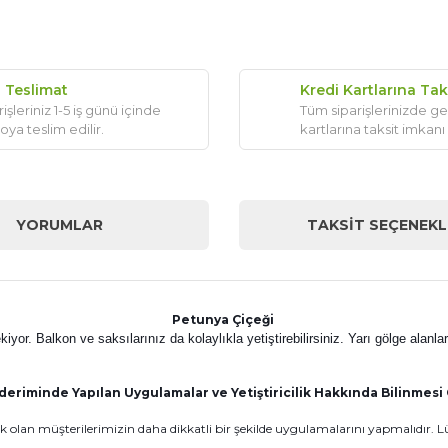
ı Teslimat
Kredi Kartlarına Tak
işleriniz 1-5 iş günü içinde
Tüm siparişlerinizde ge
oya teslim edilir.
kartlarına taksit imkanı
YORUMLAR
TAKSIT SEÇENEKL
Petunya
Çiçeği
iyor. Balkon ve saksılarınız da kolaylıkla yetiştirebilirsiniz. Yarı gölge alan
riminde Yapılan Uygulamalar ve Yetiştiricilik Hakkında Bilinmesi
 olan müşterilerimizin daha dikkatli bir şekilde uygulamalarını yapmalıdır. Lüt