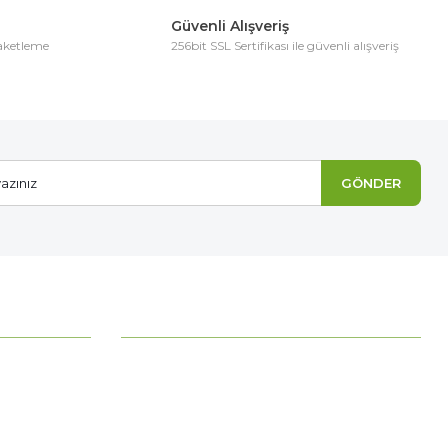
Güvenli Alışveriş
paketleme
256bit SSL Sertifikası ile güvenli alışveriş
GÖNDER
MÜŞTERİ HİZMETLERİ
Ödeme Seçenekleri
Mesafeli Satış Sözleşmesi
Ödeme ve Teslimat