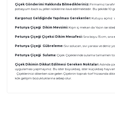
Çiçek Gönderimi Hakkında Bilmedikleriniz:
Firmamız tarafınd
potasyum bazlı su jelleri köklerine ilave edilmektedir. Bu şekilde 1
Kargonuz Geldiğinde Yapılması Gerekenler:
Kutuyu açınız v
Petunya
Çiçeği Dikim Mevsimi:
Kışın iç mekan da Yazın ise isted
Petunya
Çiçeği Çiçeksi Dikim Mesafesi:
Sıra boyu 15 cm, sıra e
Petunya
Çiçeği Gübreleme:
Sıvı solucan, sıvı yarasa ve deniz
Petunya
Çiçeği Sulama:
Çiçek Çiçeklerinde sulama tamamen top
Çiçek Dikimin Dikkat Edilmesi Gereken Noktalar:
Aslında ço
uygulaması yapmayınız. Bu ister büyükbaş, ister küçükbaş hayvan 
Çiçeklerinizi dikerken size gelen Çiçeknin toprak-torf hizasında dik
kök gelişim bozukluklarına sebep olur.
Bu ürünün fiyat bilgisi, resim, ürün açıklamalarında ve diğer 
Görüş ve önerileriniz için teşekkür ederiz.