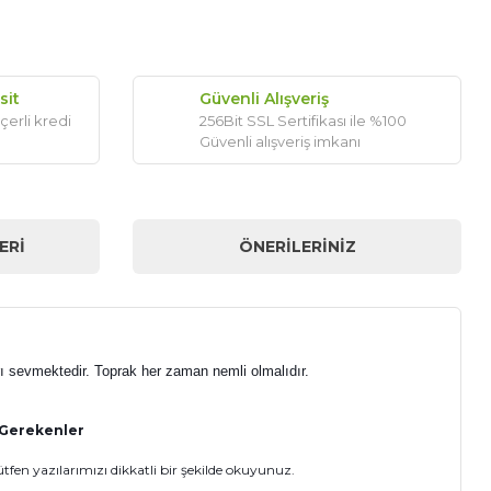
sit
Güvenli Alışveriş
çerli kredi
256Bit SSL Sertifikası ile %100
Güvenli alışveriş imkanı
ERI
ÖNERILERINIZ
ları sevmektedir. Toprak her zaman nemli olmalıdır.
 Gerekenler
fen yazılarımızı dikkatli bir şekilde okuyunuz.