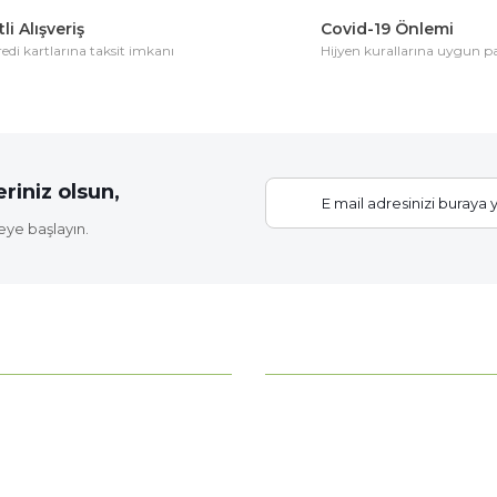
li Alışveriş
Covid-19 Önlemi
di kartlarına taksit imkanı
Hijyen kurallarına uygun 
Yorum Yaz
riniz olsun,
eye başlayın.
Gönder
KATEGORİLER
ahce?
Bitki Bakımı
Çiçek Soğanları
z
Fide Çeşitleri