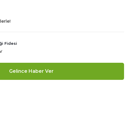
erle!
i Fidesi
V
Gelince Haber Ver