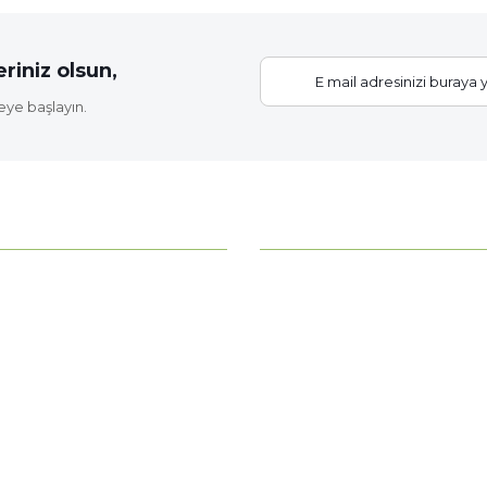
riniz olsun,
eye başlayın.
Gönder
KATEGORİLER
ahce?
Bitki Bakımı
Çiçek Soğanları
z
Fide Çeşitleri
erimiz
Gübre - Toprak
 Noktamız
Gül Fidanları
Meyve Fidanları