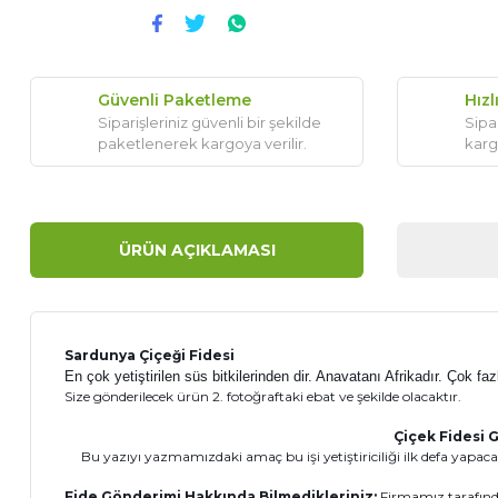
Güvenli Paketleme
Hızl
Siparişleriniz güvenli bir şekilde
Sipar
paketlenerek kargoya verilir.
karg
ÜRÜN AÇIKLAMASI
Sardunya Çiçeği Fidesi
En çok yetiştirilen süs bitkilerinden dir. Anavatanı Afrikadır. Çok f
Size gönderilecek ürün 2. fotoğraftaki ebat ve şekilde olacaktır.
Çiçek Fidesi G
Bu yazıyı yazmamızdaki amaç bu işi yetiştiriciliği ilk defa yapacak
Fide Gönderimi Hakkında Bilmedikleriniz:
Firmamız tarafında