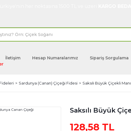
ürkiye'nin her noktasına 1500 TL ve üzeri
KARGO BEDA
İletişim
Hesap Numaralarımız
Sipariş Sorgulama
er
Fideleri
Sardunya (Canan) Çiçeği Fidesi
Saksılı Büyük Çiçekli Ma
Saksılı Büyük Çiç
128,58 TL