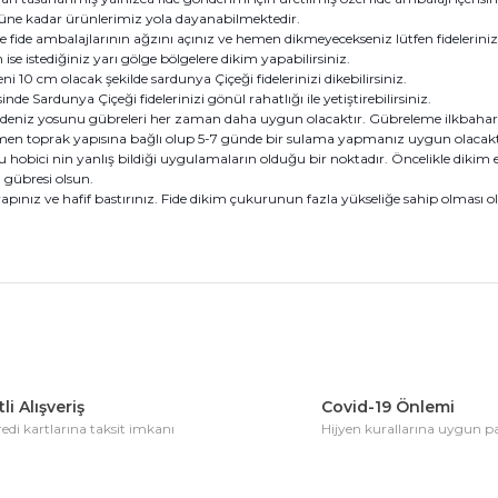
0 güne kadar ürünlerimiz yola dayanabilmektedir.
e fide ambalajlarının ağzını açınız ve hemen dikmeyecekseniz lütfen fideleriniz
ise istediğiniz yarı gölge bölgelere dikim yapabilirsiniz.
ni 10 cm olacak şekilde sardunya Çiçeği fidelerinizi dikebilirsiniz.
sinde Sardunya Çiçeği fidelerinizi gönül rahatlığı ile yetiştirebilirsiniz.
 ve deniz yosunu gübreleri her zaman daha uygun olacaktır. Gübreleme ilkbahar
men toprak yapısına bağlı olup 5-7 günde bir sulama yapmanız uygun olacaktı
u hobici nin yanlış bildiği uygulamaların olduğu bir noktadır. Öncelikle dikim
gübresi olsun.
yapınız ve hafif bastırınız. Fide dikim çukurunun fazla yükseliğe sahip olması 
konularda yetersiz gördüğünüz noktaları öneri formunu kullanarak tarafım
Bu ürüne ilk yorumu siz yapın!
li Alışveriş
Covid-19 Önlemi
di kartlarına taksit imkanı
Hijyen kurallarına uygun 
Yorum Yaz