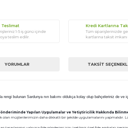
ı Teslimat
Kredi Kartlarına Tak
işleriniz 1-5 iş günü içinde
Tüm siparişlerinizde ge
oya teslim edilir.
kartlarına taksit imkanı
YORUMLAR
TAKSIT SEÇENEKL
azla rengi bulunan Sardunya nın bakımı oldukça kolay olup bahçeleriniz de ve iç
önderiminde Yapılan Uygulamalar ve Yetiştiricilik Hakkında Bilin
 olan müşterilerimizin daha dikkatli bir şekilde uygulamalarını yapmalıdır. Lüt
n tasarlanmış yalnızca fide gönderimi için üretilmiş özel fide ambalajı içeris