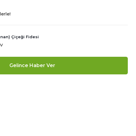
erle!
nan) Çiçeği Fidesi
DV
Gelince Haber Ver