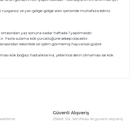
i rüzgarsız ve yarı gölge-gölge alan içerisinde muhafaza ediniz.
 ortasından yaz sonuna kadar haftada 1 yapılmalıdır.
r. Fazla sulama kök çürüklüğüne sebep olacaktır.
 esnasından kesinlikle ısıl işlem görmemiş hayvansal gübre
olması kök boğazı hastalıklarına, yeterince derin olmaması ise kök
ıza iletebilirsiniz.
Güvenli Alışveriş
paketleme
256bit SSL Sertifikası ile güvenli alışveriş