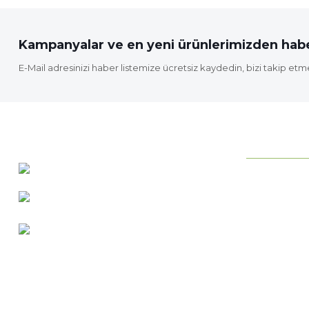
Ürün fiyatı diğer sitelerden daha pahalı.
Bu ürüne benzer farklı alternatifler olmalı.
Kampanyalar ve en yeni ürünlerimizden habe
E-Mail adresinizi haber listemize ücretsiz kaydedin, bizi takip etm
KURUMSAL
0 537 486 12 25
Neden ideab
bilgi@ideabahce.com
Hakkımızda
Doğancı Mah. Kaya Mutlu Sk.
Hizmetlerimi
No:15/3 Mut/Mersin
İletişim Bilgil
Merkez Satış
Bize Ulaşın