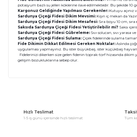
potasyum bazlı su jelleri köklerine ilave edilmektedir. Bu şekilde 1
Kargonuz Geldiğinde Yapılması Gerekenler:
Kutuyu açınız v
Sardunya Çiçeği Fidesi Dikim Mevsimi:
Kışın iç mekan da Yazın 
Sardunya Çiçeği Fidesi Dikim Mesafesi:
Sıra boyu 10 cm, sıra e
Saksıda Sardunya Çiçeği Fidesi Yetiştirilebilir mi?
Saksı içeri
Sardunya Çiçeği Fidesi Gübreleme:
Sıvı solucan, sıvı yarasa
Sardunya Çiçeği Fidesi Sulama:
Çiçek fidelerinde sulama tama
Fide Dikimin Dikkat Edilmesi Gereken Noktalar:
Aslında çoğ
uygulaması yapmayınız. Bu ister büyükbaş, ister küçükbaş hayvan 
Fidelerinizi dikerken size gelen fidenin toprak-torf hizasında dikim 
gelişim bozukluklarına sebep olur.
Bu ürünün fiyat bilgisi, resim, ürün açıklamalarında ve diğer 
Görüş ve önerileriniz için teşekkür ederiz.
Hızlı Teslimat
Taksit
Ürün resmi kalitesiz, bozuk veya görüntülenemiyor.
1-5 iş günü içerisinde hızlı teslimat
Tüm kre
Ürün açıklamasında eksik bilgiler bulunuyor.
Ürün bilgilerinde hatalar bulunuyor.