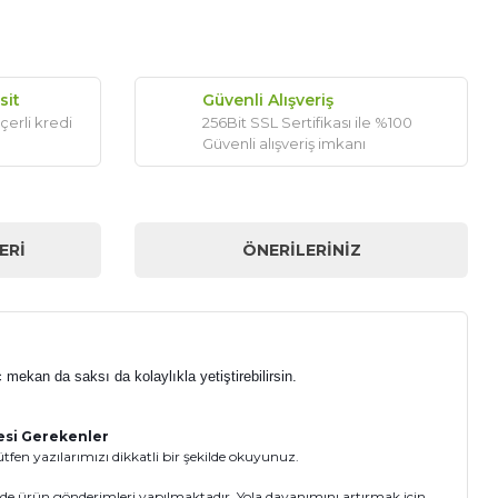
sit
Güvenli Alışveriş
çerli kredi
256Bit SSL Sertifikası ile %100
Güvenli alışveriş imkanı
ERI
ÖNERILERINIZ
 mekan da saksı da kolaylıkla yetiştirebilirsin.
mesi Gerekenler
fen yazılarımızı dikkatli bir şekilde okuyunuz.
inde ürün gönderimleri yapılmaktadır. Yola dayanımını artırmak için