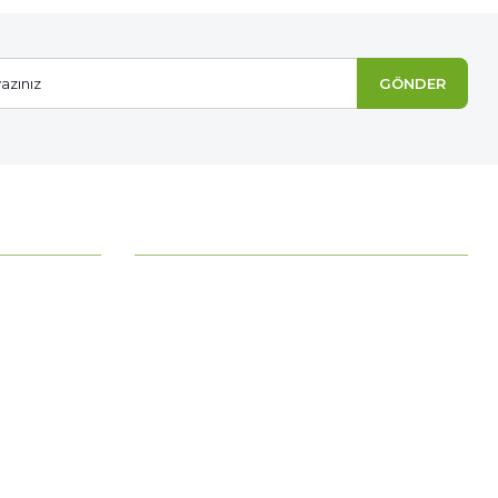
GÖNDER
MÜŞTERİ HİZMETLERİ
Ödeme Seçenekleri
Mesafeli Satış Sözleşmesi
Ödeme ve Teslimat
Gizlilik ve Güvenlik
İade Şartları
Kişisel Verilerin Korunması