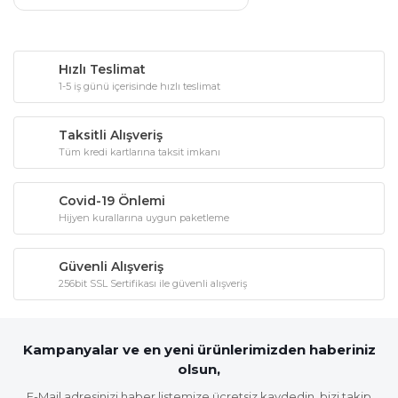
Hızlı Teslimat
1-5 iş günü içerisinde hızlı teslimat
Taksitli Alışveriş
Tüm kredi kartlarına taksit imkanı
Covid-19 Önlemi
Hijyen kurallarına uygun paketleme
Güvenli Alışveriş
256bit SSL Sertifikası ile güvenli alışveriş
Kampanyalar ve en yeni ürünlerimizden haberiniz
olsun,
E-Mail adresinizi haber listemize ücretsiz kaydedin, bizi takip