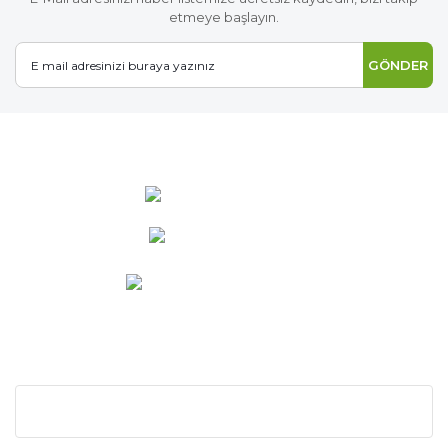
etmeye başlayın.
GÖNDER
0 537 486 12 25
bilgi@ideabahce.com
Doğancı Mah. Kaya Mutlu Sk.
No:15/3 Mut/Mersin
KURUMSAL