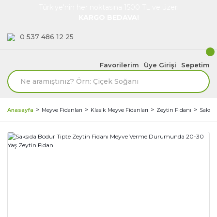
Türkiye'nin her noktasına 1500 TL ve üzeri
KARGO BEDAVA!
0 537 486 12 25
Favorilerim
Üye Girişi
Sepetim
Anasayfa
Meyve Fidanları
Klasik Meyve Fidanları
Zeytin Fidanı
Saksıd