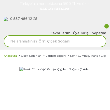
Türkiye'nin her noktasına 1500 TL ve üzeri
KARGO BEDAVA!
0 537 486 12 25
Favorilerim
Üye Girişi
Sepetim
Anasayfa
Çiçek Soğanları
Çiğdem Soğanı
Renk Cümbüşü Karışık Çiğdem