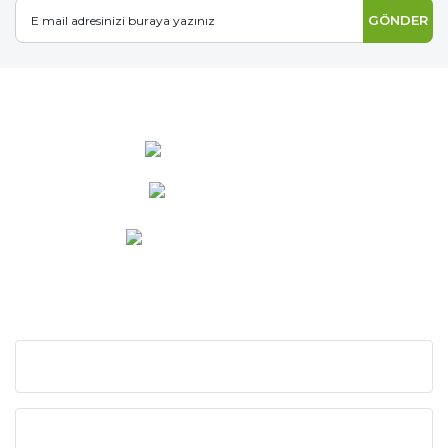
GÖNDER
0 537 486 12 25
bilgi@ideabahce.com
Doğancı Mah. Kaya Mutlu Sk.
No:15/3 Mut/Mersin
KURUMSAL
KATEGORİLER