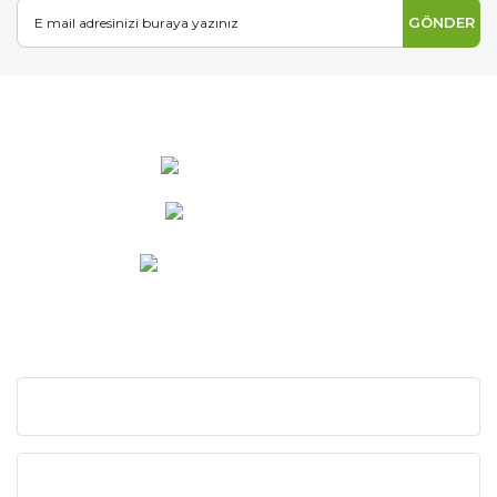
GÖNDER
0 537 486 12 25
bilgi@ideabahce.com
Doğancı Mah. Kaya Mutlu Sk.
No:15/3 Mut/Mersin
KURUMSAL
KATEGORİLER