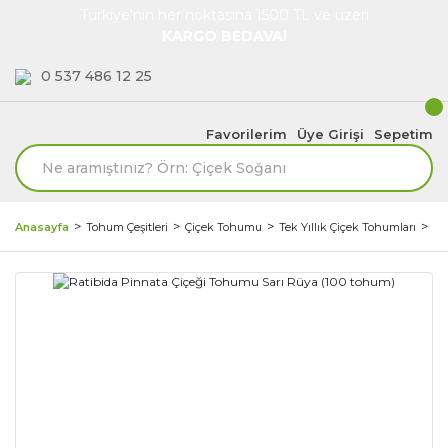
Türkiye'nin her noktasına 1500 TL ve üzeri
KARGO BEDAVA!
0 537 486 12 25
Favorilerim
Üye Girişi
Sepetim
Anasayfa
Tohum Çeşitleri
Çiçek Tohumu
Tek Yıllık Çiçek Tohumları
Ra