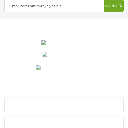
GÖNDER
0 537 486 12 25
bilgi@ideabahce.com
Doğancı Mah. Kaya Mutlu Sk.
No:15/3 Mut/Mersin
KURUMSAL
KATEGORİLER