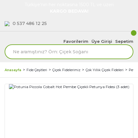
Türkiye'nin her noktasına 1500 TL ve üzeri
KARGO BEDAVA!
0 537 486 12 25
Favorilerim
Üye Girişi
Sepetim
Anasayfa
Fide Çeşitleri
Çiçek Fidelerimiz
Çok Yıllık Çiçek Fideleri
Petun