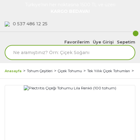
Türkiye'nin her noktasına 1500 TL ve üzeri
KARGO BEDAVA!
0 537 486 12 25
Favorilerim
Üye Girişi
Sepetim
Anasayfa
Tohum Çeşitleri
Çiçek Tohumu
Tek Yıllık Çiçek Tohumları
Pl