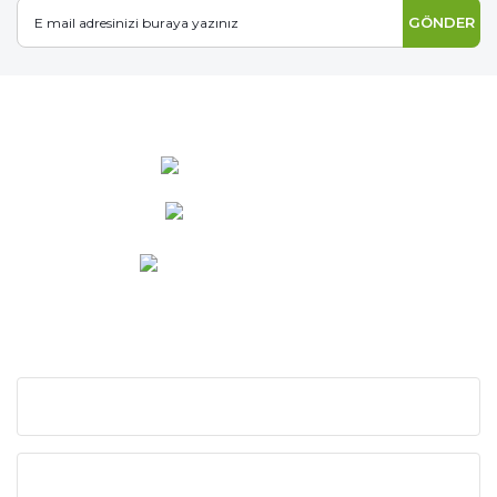
GÖNDER
0 537 486 12 25
bilgi@ideabahce.com
Doğancı Mah. Kaya Mutlu Sk.
No:15/3 Mut/Mersin
KURUMSAL
KATEGORİLER