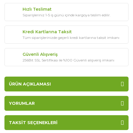
Hızlı Teslimat
Siparişleriniz 1-5 iş günü içinde kargoya teslim edilir.
Kredi Kartlarına Taksit
Tüm siparişlerinizde geçerli kredi kartlarına taksit imkanı
Güvenli Alışveriş
256Bit SSL Sertifikası ile %100 Güvenli alışveriş imkanı
ÜRÜN AÇIKLAMASI
YORUMLAR
TAKSIT SEÇENEKLERI