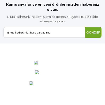
Kampanyalar ve en yeni ürünlerimizden haberiniz
olsun,
E-Mail adresinizi haber listemize ücretsiz kaydedin, bizi takip
etmeye başlayın.
GÖNDER
0 537 486 12 25
bilgi@ideabahce.com
Doğancı Mah. Kaya Mutlu Sk.
No:15/3 Mut/Mersin