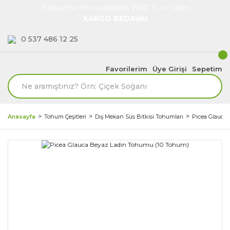
Türkiye'nin her noktasına 1500 TL ve üzeri
KARGO BEDAVA!
0 537 486 12 25
Favorilerim
Üye Girişi
Sepetim
Anasayfa
Tohum Çeşitleri
Dış Mekan Süs Bitkisi Tohumları
Picea Glauca