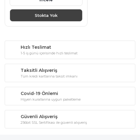
Stokta Yok
Hızlı Teslimat
1-5 iş günü içerisinde hızlı teslimat
Taksitli Alışveriş
Tüm kredi kartlarına taksit imkanı
Covid-19 Önlemi
Hijyen kurallarına uygun paketleme
Güvenli Alışveriş
256bit SSL Sertifikası ile güvenli alışveriş