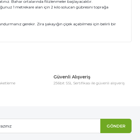
ınız. Bahar ortalarında filizlenmeler başlayacaktır.
unuz 1 metrekare alan için 2 kilo solucan gübresini toprağa
rmanız gerekir. Zira şakayığın çiçek açabilmesi için belirli bir
ıza iletebilirsiniz.
Güvenli Alışveriş
paketleme
256bit SSL Sertifikası ile güvenli alışveriş
GÖNDER