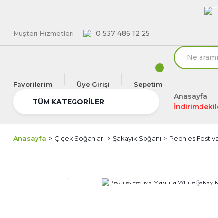
T
0 537 486 12 25
Müşteri Hizmetleri
Favorilerim
Üye Girişi
Sepetim
Anasayfa
TÜM KATEGORİLER
İndirimdekil
Anasayfa
Çiçek Soğanları
Şakayık Soğanı
Peonies Festiv