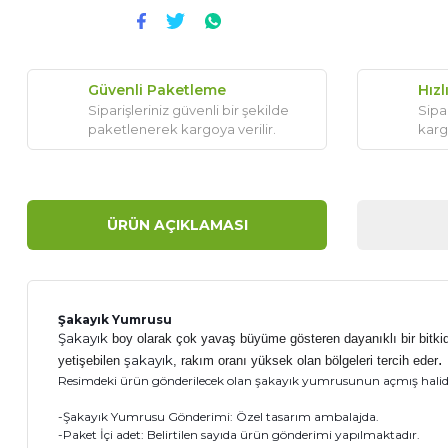
Güvenli Paketleme
Hızl
Siparişleriniz güvenli bir şekilde
Sipar
paketlenerek kargoya verilir.
karg
ÜRÜN AÇIKLAMASI
Şakayık Yumrusu
Şakayık
boy olarak çok yavaş büyüme gösteren dayanıklı bir bitkidir
.
şakayık
yetişebilen
, rakım oranı yüksek olan bölgeleri tercih eder
Resimdeki ürün gönderilecek olan şakayık yumrusunun açmış halidir.
-Şakayık Yumrusu Gönderimi: Özel tasarım ambalajda.
-Paket İçi adet: Belirtilen sayıda ürün gönderimi yapılmaktadır.