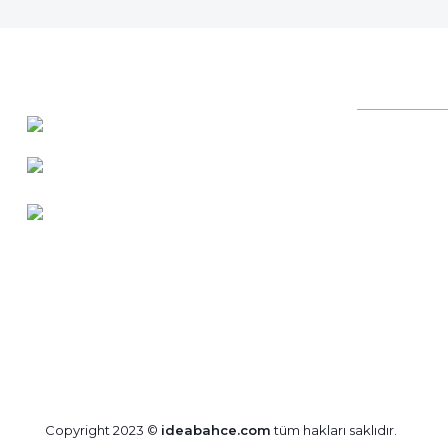
KURUMSAL
0 537 486 12 25
Neden ideab
bilgi@ideabahce.com
Hakkımızda
Doğancı Mah. Kaya Mutlu Sk.
Hizmetlerimi
No:15/3 Mut/Mersin
İletişim Bilgil
Merkez Satış
Bize Ulaşın
Blog
Copyright 2023 ©
ideabahce.com
tüm hakları saklıdır.