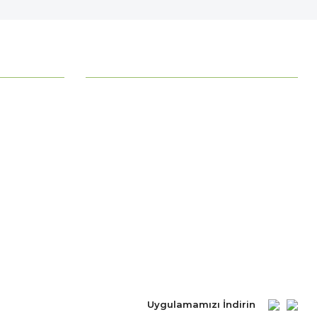
MÜŞTERİ HİZMETLERİ
Ödeme Seçenekleri
Mesafeli Satış Sözleşmesi
Ödeme ve Teslimat
Gizlilik ve Güvenlik
İade Şartları
Kişisel Verilerin Korunması
Uygulamamızı İndirin