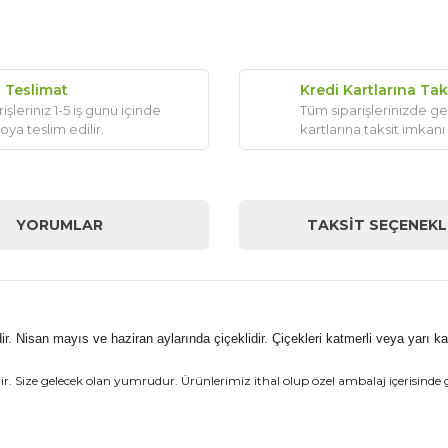
ı Teslimat
Kredi Kartlarına Tak
işleriniz 1-5 iş günü içinde
Tüm siparişlerinizde ge
oya teslim edilir.
kartlarına taksit imkanı
YORUMLAR
TAKSIT SEÇENEKL
. Nisan mayıs ve haziran aylarında çiçeklidir. Çiçekleri katmerli veya yarı ka
 Size gelecek olan yumrudur. Ürünlerimiz ithal olup özel ambalaj içerisinde 