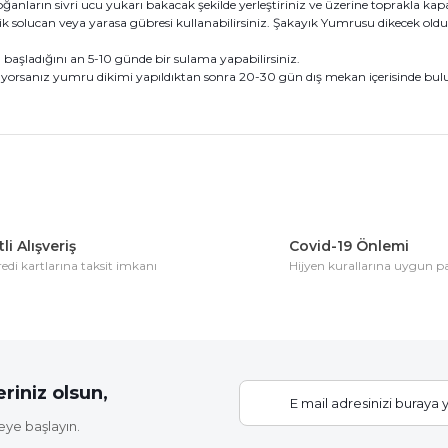
ların sivri ucu yukarı bakacak şekilde yerleştiriniz ve üzerine toprakla kapat
olucan veya yarasa gübresi kullanabilirsiniz. Şakayık Yumrusu dikecek olduğ
aşladığını an 5-10 günde bir sulama yapabilirsiniz.
rsanız yumru dikimi yapıldıktan sonra 20-30 gün dış mekan içerisinde bulundu
konularda yetersiz gördüğünüz noktaları öneri formunu kullanarak tarafım
Bu ürüne ilk yorumu siz yapın!
li Alışveriş
Covid-19 Önlemi
di kartlarına taksit imkanı
Hijyen kurallarına uygun 
Yorum Yaz
riniz olsun,
eye başlayın.