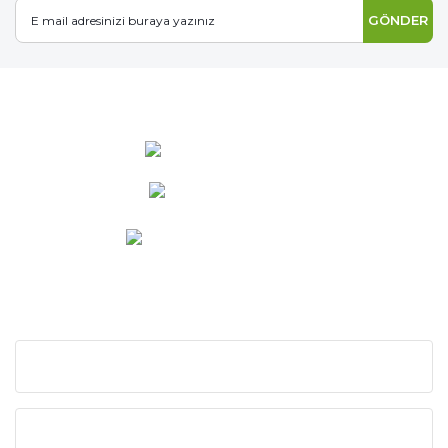
GÖNDER
0 537 486 12 25
bilgi@ideabahce.com
Doğancı Mah. Kaya Mutlu Sk.
No:15/3 Mut/Mersin
KURUMSAL
KATEGORİLER