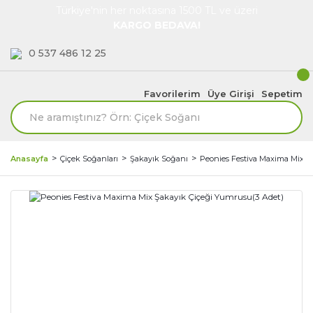
Türkiye'nin her noktasına 1500 TL ve üzeri
KARGO BEDAVA!
0 537 486 12 25
Favorilerim
Üye Girişi
Sepetim
Anasayfa
Çiçek Soğanları
Şakayık Soğanı
Peonies Festiva Maxima Mix Ş