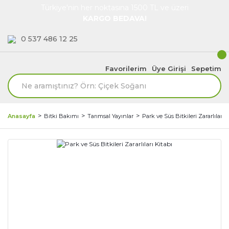
Türkiye'nin her noktasına 1500 TL ve üzeri
KARGO BEDAVA!
0 537 486 12 25
Favorilerim
Üye Girişi
Sepetim
Anasayfa
Bitki Bakımı
Tarımsal Yayınlar
Park ve Süs Bitkileri Zararlıları K