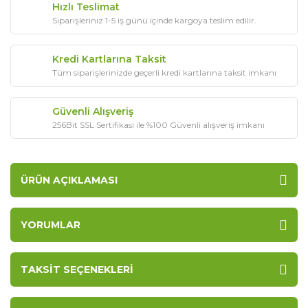
Hızlı Teslimat
Siparişleriniz 1-5 iş günü içinde kargoya teslim edilir.
Kredi Kartlarına Taksit
Tüm siparişlerinizde geçerli kredi kartlarına taksit imkanı
Güvenli Alışveriş
256Bit SSL Sertifikası ile %100 Güvenli alışveriş imkanı
ÜRÜN AÇIKLAMASI
YORUMLAR
TAKSIT SEÇENEKLERI