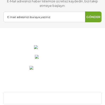
E-Mail adresinizi haber listemize ücretsiz kaydedin, bizi takip
etmeye başlayın.
GÖNDER
0 537 486 12 25
bilgi@ideabahce.com
Doğancı Mah. Kaya Mutlu Sk.
No:15/3 Mut/Mersin
KURUMSAL