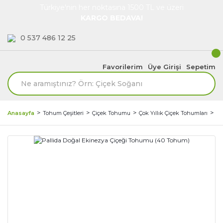
Türkiye'nin her noktasına 1500 TL ve üzeri
KARGO BEDAVA!
0 537 486 12 25
Favorilerim
Üye Girişi
Sepetim
Anasayfa
Tohum Çeşitleri
Çiçek Tohumu
Çok Yıllık Çiçek Tohumları
Ek