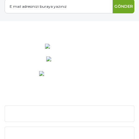
GÖNDER
0 537 486 12 25
bilgi@ideabahce.com
Doğancı Mah. Kaya Mutlu Sk.
No:15/3 Mut/Mersin
KURUMSAL
KATEGORİLER