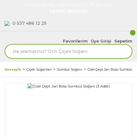
Türkiye'nin her noktasına 1500 TL ve üzeri
KARGO BEDAVA!
0 537 486 12 25
Favorilerim
Üye Girişi
Sepetim
Anasayfa
Çiçek Soğanları
Sümbül Soğanı
Özel Çeşit Jan Boss Sümbül So