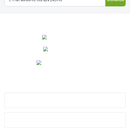
0 537 486 12 25
bilgi@ideabahce.com
Doğancı Mah. Kaya Mutlu Sk.
No:15/3 Mut/Mersin
KURUMSAL
KATEGORİLER