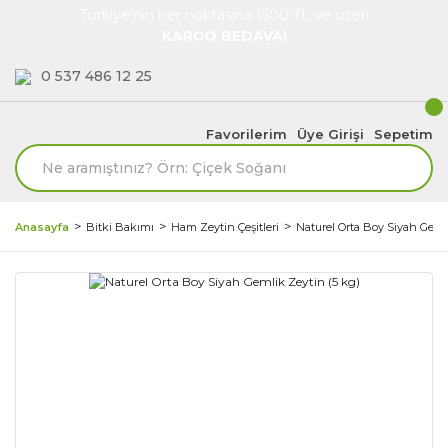
Türkiye'nin her noktasına 1500 TL ve üzeri
KARGO BEDAVA!
0 537 486 12 25
Favorilerim
Üye Girişi
Sepetim
Anasayfa
Bitki Bakımı
Ham Zeytin Çeşitleri
Naturel Orta Boy Siyah Geml