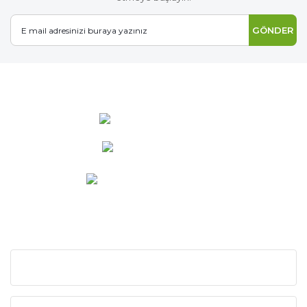
GÖNDER
0 537 486 12 25
bilgi@ideabahce.com
Doğancı Mah. Kaya Mutlu Sk.
No:15/3 Mut/Mersin
KURUMSAL