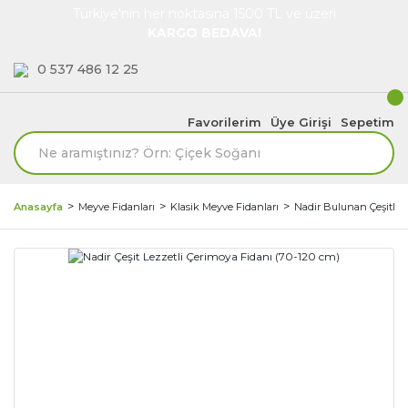
Türkiye'nin her noktasına 1500 TL ve üzeri
KARGO BEDAVA!
0 537 486 12 25
Favorilerim
Üye Girişi
Sepetim
Anasayfa
Meyve Fidanları
Klasik Meyve Fidanları
Nadir Bulunan Çeşitler