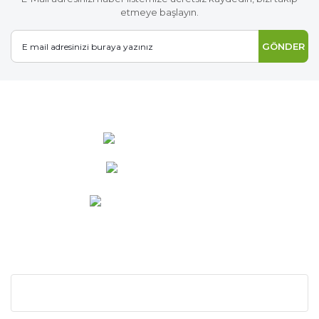
etmeye başlayın.
GÖNDER
0 537 486 12 25
bilgi@ideabahce.com
Doğancı Mah. Kaya Mutlu Sk.
No:15/3 Mut/Mersin
KURUMSAL