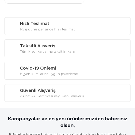
Hızlı Teslimat
1-5 iş günü içerisinde hızlı teslimat
Taksitli Alışveriş
Tüm kredi kartlarına taksit imkanı
Covid-19 Önlemi
Hijyen kurallarına uygun paketleme
Güvenli Alışveriş
256bit SSL Sertifikası ile güvenli alışveriş
Kampanyalar ve en yeni ürünlerimizden haberiniz
olsun,
E-Mail adresinizi haber listemize ücretsiz kaydedin, bizi takip