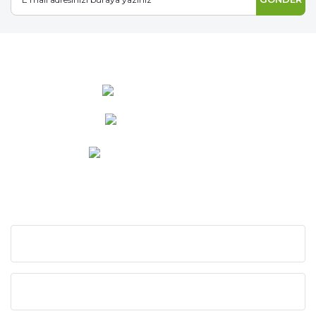
0 537 486 12 25
bilgi@ideabahce.com
Doğancı Mah. Kaya Mutlu Sk.
No:15/3 Mut/Mersin
KURUMSAL
KATEGORİLER