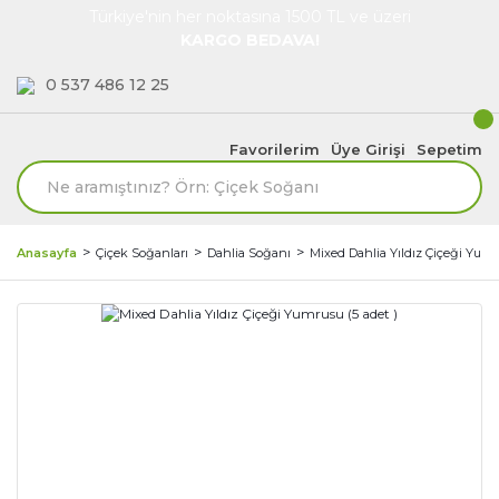
Türkiye'nin her noktasına 1500 TL ve üzeri
KARGO BEDAVA!
0 537 486 12 25
Favorilerim
Üye Girişi
Sepetim
Anasayfa
Çiçek Soğanları
Dahlia Soğanı
Mixed Dahlia Yıldız Çiçeği Yumr