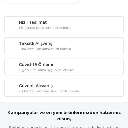
Hızlı Teslimat
1-5 iş günü içerisinde hızlı teslimat
Taksitli Alışveriş
Tüm kredi kartlarına taksit imkanı
Covid-19 Önlemi
Hijyen kurallarına uygun paketleme
Güvenli Alışveriş
256bit SSL Sertifikası ile güvenli alışveriş
Kampanyalar ve en yeni ürünlerimizden haberiniz
olsun,
E-Mail adresinizi haber listemize ücretsiz kaydedin, bizi takip