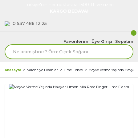
Türkiye'nin her noktasına 1500 TL ve üzeri
KARGO BEDAVA!
0 537 486 12 25
Favorilerim
Üye Girişi
Sepetim
Anasayfa
Narenciye Fidanları
Lime Fidanı
Meyve Verme Yaşında Havyar 