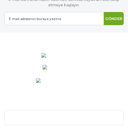
etmeye başlayın.
GÖNDER
0 537 486 12 25
bilgi@ideabahce.com
Doğancı Mah. Kaya Mutlu Sk.
No:15/3 Mut/Mersin
KURUMSAL