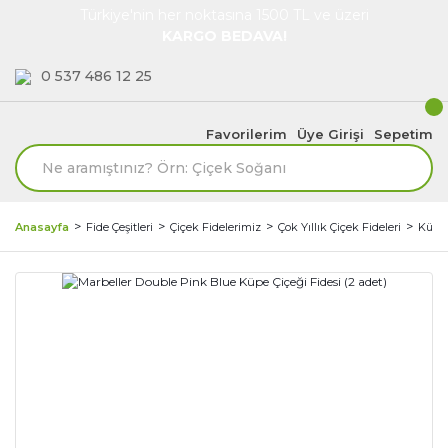
Türkiye'nin her noktasına 1500 TL ve üzeri
KARGO BEDAVA!
0 537 486 12 25
Favorilerim
Üye Girişi
Sepetim
Anasayfa
Fide Çeşitleri
Çiçek Fidelerimiz
Çok Yıllık Çiçek Fideleri
Küpe 