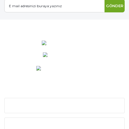
GÖNDER
0 537 486 12 25
bilgi@ideabahce.com
Doğancı Mah. Kaya Mutlu Sk.
No:15/3 Mut/Mersin
KURUMSAL
KATEGORİLER