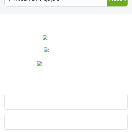
0 537 486 12 25
bilgi@ideabahce.com
Doğancı Mah. Kaya Mutlu Sk.
No:15/3 Mut/Mersin
KURUMSAL
KATEGORİLER