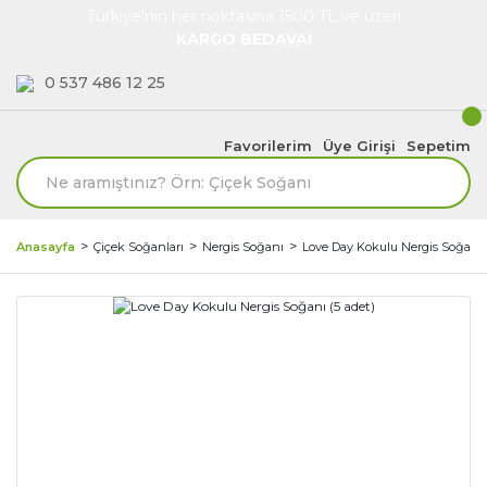
Türkiye'nin her noktasına 1500 TL ve üzeri
KARGO BEDAVA!
0 537 486 12 25
Favorilerim
Üye Girişi
Sepetim
Anasayfa
Çiçek Soğanları
Nergis Soğanı
Love Day Kokulu Nergis Soğanı 