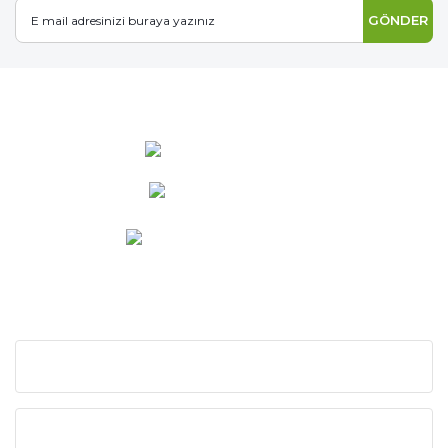
GÖNDER
0 537 486 12 25
bilgi@ideabahce.com
Doğancı Mah. Kaya Mutlu Sk.
No:15/3 Mut/Mersin
KURUMSAL
KATEGORİLER