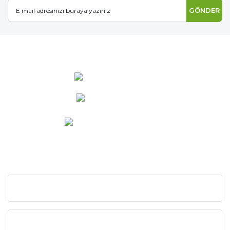
GÖNDER
0 537 486 12 25
bilgi@ideabahce.com
Doğancı Mah. Kaya Mutlu Sk.
No:15/3 Mut/Mersin
KURUMSAL
KATEGORİLER