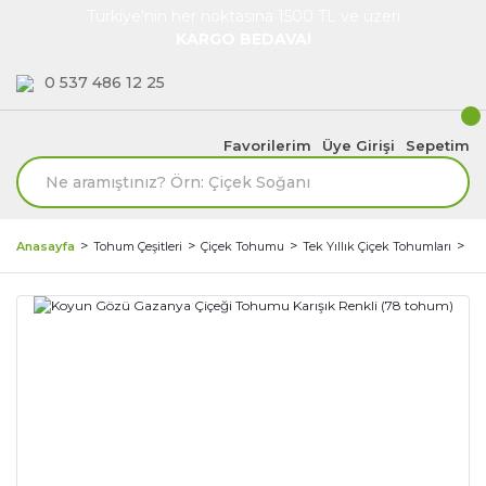
Türkiye'nin her noktasına 1500 TL ve üzeri
KARGO BEDAVA!
0 537 486 12 25
Favorilerim
Üye Girişi
Sepetim
Anasayfa
Tohum Çeşitleri
Çiçek Tohumu
Tek Yıllık Çiçek Tohumları
Ga