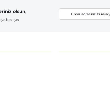
riniz olsun,
eye başlayın.
Gönder
KATEGORİLER
ahce?
Bitki Bakımı
Çiçek Soğanları
z
Fide Çeşitleri
erimiz
Gübre - Toprak
 Noktamız
Gül Fidanları
Meyve Fidanları
Tüm Kategoriler >