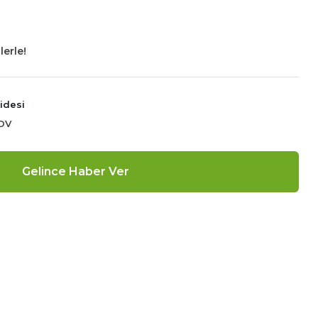
lerle!
idesi
KDV
Gelince Haber Ver