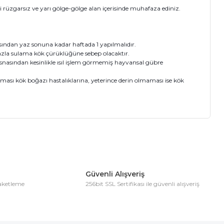
i rüzgarsız ve yarı gölge-gölge alan içerisinde muhafaza ediniz.
sından yaz sonuna kadar haftada 1 yapılmalıdır.
azla sulama kök çürüklüğüne sebep olacaktır.
esnasından kesinlikle ısıl işlem görmemiş hayvansal gübre
olması kök boğazı hastalıklarına, yeterince derin olmaması ise kök
ıza iletebilirsiniz.
Güvenli Alışveriş
paketleme
256bit SSL Sertifikası ile güvenli alışveriş