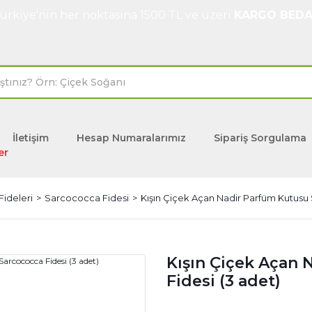
ürkiye'nin her noktasına 1500 TL ve üzeri
KARGO BEDA
İletişim
Hesap Numaralarımız
Sipariş Sorgulama
er
Fideleri
Sarcococca Fidesi
Kışın Çiçek Açan Nadir Parfüm Kutusu 
Kışın Çiçek Açan
Fidesi (3 adet)