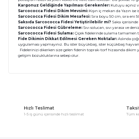
Kargonuz Geldiğinde Yapılması Gerekenler:
Kutuyu açınız v
Sarcococca Fidesi Dikim Mevsimi:
Kışın iç mekan da Yazın ise i
Sarcococca Fidesi Dikim Mesafesi:
Sıra boyu 50 cm, sıra eni 50
Saksıda Sarcococca Fidesi Yetiştirilebilir mi?
Saksı içerisinde
Sarcococca Fidesi Gübreleme:
Sıvı solucan, sıvı yarasa ve d
Sarcococca Fidesi Sulama:
Çiçek fidelerinde sulama tamamen t
Fide Dikimin Dikkat Edilmesi Gereken Noktalar:
Aslında çoğ
uygulaması yapmayınız. Bu ister büyükbaş, ister küçükbaş hayvan 
Fidelerinizi dikerken size gelen fidenin toprak-torf hizasında dikim 
gelişim bozukluklarına sebep olur.
Bu ürünün fiyat bilgisi, resim, ürün açıklamalarında ve diğer 
Görüş ve önerileriniz için teşekkür ederiz.
Hızlı Teslimat
Taksit
Ürün resmi kalitesiz, bozuk veya görüntülenemiyor.
1-5 iş günü içerisinde hızlı teslimat
Tüm kre
Ürün açıklamasında eksik bilgiler bulunuyor.
Ürün bilgilerinde hatalar bulunuyor.
Ürün fiyatı diğer sitelerden daha pahalı.