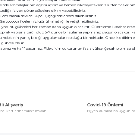
e fide ambalajlarının ağzını açınız ve hemen dikmeyecekseniz lütfen fideleriniz
stediğiniz yarı gölge bölgelere dikim yapabilirsiniz.
 cm olacak şekilde Küpeli Çiçeği fidelerinizi dikebilirsiniz.
 Sarcococca fidelerinizi gönül rahatlığı ile yetiştirebilirsiniz.
eniz yosunu gübreleri her zaman daha uygun olacaktır. Gübreleme ilkbahar orta
oprak yapısına bağlı olup 5-7 günde bir sulama yapmanız uygun olacaktır. F
u hobicinin yanlış bildiği uygulamaların olduğu bir noktadır. Öncelikle dikim 
gübresi olsun.
yapınız ve hafif bastırınız. Fide dikim çukurunun fazla yükseliğe sahip olması 
konularda yetersiz gördüğünüz noktaları öneri formunu kullanarak tarafım
Bu ürüne ilk yorumu siz yapın!
li Alışveriş
Covid-19 Önlemi
di kartlarına taksit imkanı
Hijyen kurallarına uygun 
Yorum Yaz