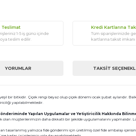
ı Teslimat
Kredi Kartlarına Tak
işleriniz 1-5 iş günü içinde
Tüm siparişlerinizde ge
oya teslim edilir.
kartlarına taksit imkanı
YORUMLAR
TAKSIT SEÇENEKL
şil bir bitkidir. Çiçek rengi beyaz olup çiçek dönemi ocak şubat aylarıdır. Bal
iciliği yapılabilmektedir.
önderiminde Yapılan Uygulamalar ve Yetiştiricilik Hakkında Bilin
 olan müşterilerimizin daha dikkatli bir şekilde uygulamalarını yapmalıdır. Lüt
n tasarlanmış yalnızca fide gönderimi için üretilmiş özel fide ambalajı içeris
0 güne kadar ürünlerimiz yola dayanabilmektedir.