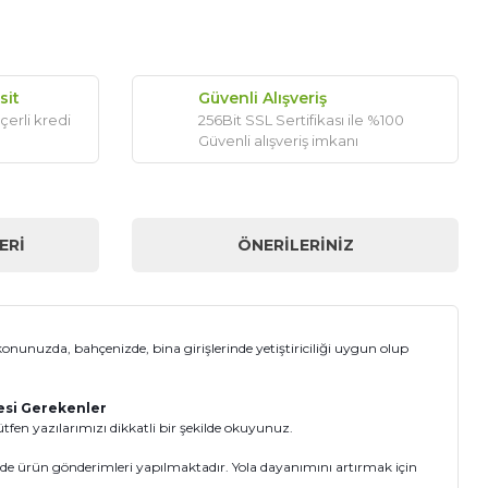
sit
Güvenli Alışveriş
çerli kredi
256Bit SSL Sertifikası ile %100
Güvenli alışveriş imkanı
ERI
ÖNERILERINIZ
konunuzda, bahçenizde, bina girişlerinde yetiştiriciliği uygun olup
mesi Gerekenler
fen yazılarımızı dikkatli bir şekilde okuyunuz.
inde ürün gönderimleri yapılmaktadır. Yola dayanımını artırmak için