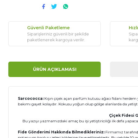
Güvenli Paketleme
Hızl
Siparişleriniz güvenli bir şekilde
Sipar
paketlenerek kargoya verilir.
karg
ÜRÜN AÇIKLAMASI
Sarcococca:
Kışın çiçek açan parfüm kutusu ağacı fidanı herdem ye
bakımı gayet kolaydır. Kokusu yoğun olup gölge alanlarda da yetiştir
Çiçek Fidesi G
Bu yazıyı yazmamızdaki amaç bu işi yetiştiriciliği ilk defa yapacak
Fide Gönderimi Hakkında Bilmedikleriniz:
Firmamız tarafında
potasyum bazlı su jelleri köklerine ilave edilmektedir. Bu şekilde 1