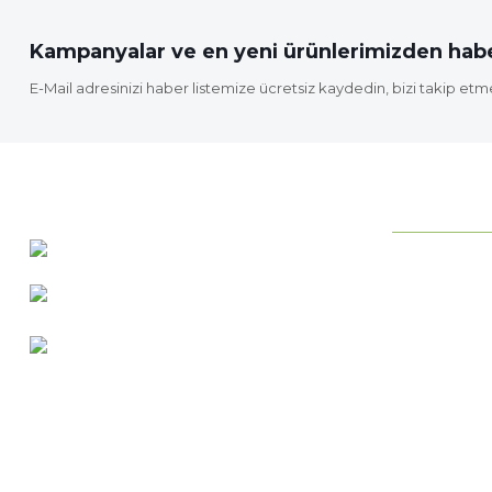
Bu ürüne benzer farklı alternatifler olmalı.
Kampanyalar ve en yeni ürünlerimizden habe
E-Mail adresinizi haber listemize ücretsiz kaydedin, bizi takip etm
KURUMSAL
0 537 486 12 25
Neden ideab
bilgi@ideabahce.com
Hakkımızda
Doğancı Mah. Kaya Mutlu Sk.
Hizmetlerimi
No:15/3 Mut/Mersin
İletişim Bilgil
Merkez Satış
Bize Ulaşın
Blog