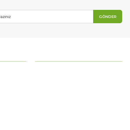
GÖNDER
MÜŞTERİ HİZMETLERİ
Ödeme Seçenekleri
Mesafeli Satış Sözleşmesi
Ödeme ve Teslimat
Gizlilik ve Güvenlik
İade Şartları
Kişisel Verilerin Korunması