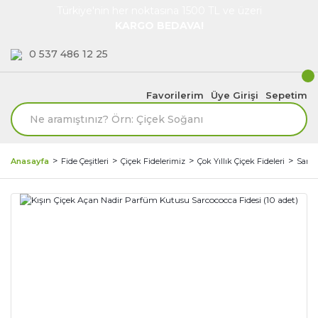
Türkiye'nin her noktasına 1500 TL ve üzeri
KARGO BEDAVA!
0 537 486 12 25
Favorilerim
Üye Girişi
Sepetim
Anasayfa
Fide Çeşitleri
Çiçek Fidelerimiz
Çok Yıllık Çiçek Fideleri
Sarco