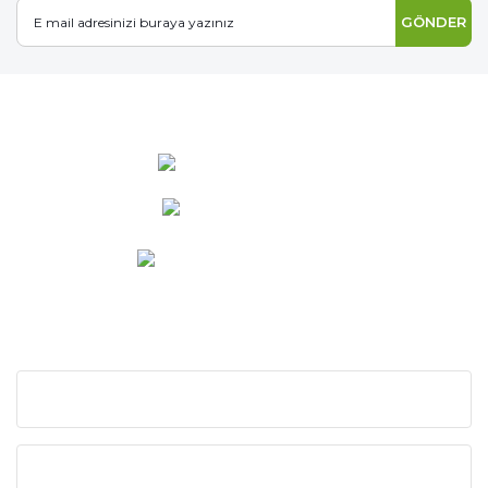
GÖNDER
0 537 486 12 25
bilgi@ideabahce.com
Doğancı Mah. Kaya Mutlu Sk.
No:15/3 Mut/Mersin
KURUMSAL
KATEGORİLER