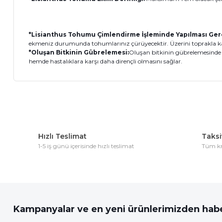
*Lisianthus Tohumu Çimlendirme İşleminde Yapılması Ge
ekmeniz durumunda tohumlarınız çürüyecektir. Üzerini toprakla kap
*Oluşan Bitkinin Gübrelemesi:
Oluşan bitkinin gübrelemesinde d
hemde hastalıklara karşı daha dirençli olmasını sağlar.
Bu ürünün fiyat bilgisi, resim, ürün açıklamalarında ve diğer 
Görüş ve önerileriniz için teşekkür ederiz.
Hızlı Teslimat
Taksit
Ürün resmi kalitesiz, bozuk veya görüntülenemiyor.
1-5 iş günü içerisinde hızlı teslimat
Tüm kre
Ürün açıklamasında eksik bilgiler bulunuyor.
Ürün bilgilerinde hatalar bulunuyor.
Ürün fiyatı diğer sitelerden daha pahalı.
Bu ürüne benzer farklı alternatifler olmalı.
Kampanyalar ve en yeni ürünlerimizden habe