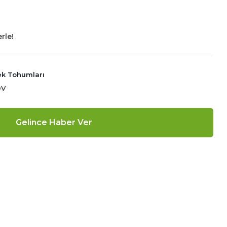
rle!
çek Tohumları
DV
Gelince Haber Ver