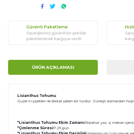
Güvenli Paketleme
Hızl
Siparişleriniz güvenli bir şekilde
Sipar
paketlenerek kargoya verilir.
karg
ÜRÜN AÇIKLAMASI
Lisianthus Tohumu
Güzel iri çiçekleri ile dikkat çeken bir türdür. Güneşli alanlardan ho
*Lisianthus Tohumu Ekim Zamanı:
İlkbahar yaz, iç mekan içeri
*Çimlenme Süresi:
7-25 gün
*Lisianthus Tohumu Ekim Derinliği:
Maksimum 1 cm olacak şek