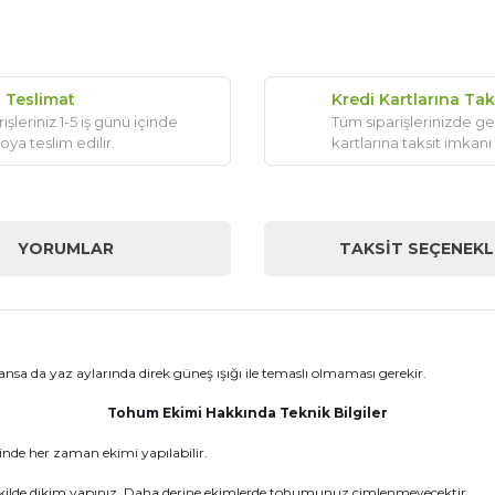
ı Teslimat
Kredi Kartlarına Tak
işleriniz 1-5 iş günü içinde
Tüm siparişlerinizde ge
oya teslim edilir.
kartlarına taksit imkanı
YORUMLAR
TAKSIT SEÇENEKL
şlansa da yaz aylarında direk güneş ışığı ile temaslı olmaması gerekir.
Tohum Ekimi Hakkında Teknik Bilgiler
sinde her zaman ekimi yapılabilir.
ilde dikim yapınız. Daha derine ekimlerde tohumunuz çimlenmeyecektir.