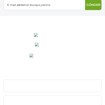
GÖNDER
0 537 486 12 25
bilgi@ideabahce.com
Doğancı Mah. Kaya Mutlu Sk.
No:15/3 Mut/Mersin
KURUMSAL
KATEGORİLER