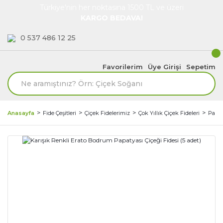
Türkiye'nin her noktasına 1500 TL ve üzeri
KARGO BEDAVA!
0 537 486 12 25
Favorilerim
Üye Girişi
Sepetim
Anasayfa
Fide Çeşitleri
Çiçek Fidelerimiz
Çok Yıllık Çiçek Fideleri
Papat