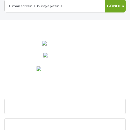
GÖNDER
0 537 486 12 25
bilgi@ideabahce.com
Doğancı Mah. Kaya Mutlu Sk.
No:15/3 Mut/Mersin
KURUMSAL
KATEGORİLER