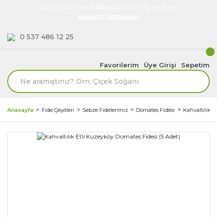
Türkiye'nin her noktasına 1500 TL ve üzeri
KARGO BEDAVA!
0 537 486 12 25
Favorilerim
Üye Girişi
Sepetim
Anasayfa
Fide Çeşitleri
Sebze Fidelerimiz
Domates Fidesi
Kahvaltılık E