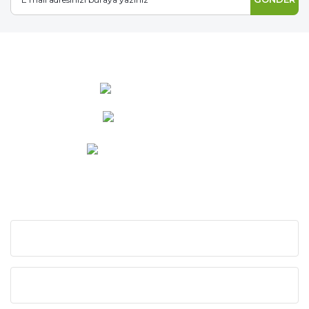
0 537 486 12 25
bilgi@ideabahce.com
Doğancı Mah. Kaya Mutlu Sk.
No:15/3 Mut/Mersin
KURUMSAL
KATEGORİLER