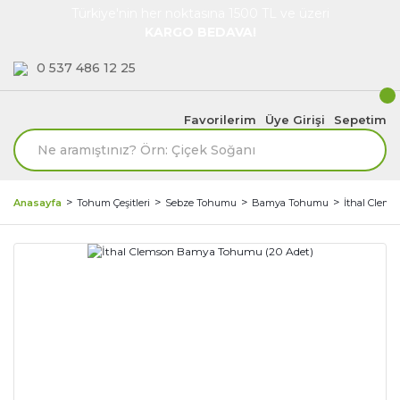
Türkiye'nin her noktasına 1500 TL ve üzeri
KARGO BEDAVA!
0 537 486 12 25
Favorilerim
Üye Girişi
Sepetim
Anasayfa
Tohum Çeşitleri
Sebze Tohumu
Bamya Tohumu
İthal Clem