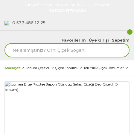
Türkiye'nin her noktasına 1500 TL ve üzeri
KARGO BEDAVA!
0 537 486 12 25
Favorilerim
Üye Girişi
Sepetim
Anasayfa
Tohum Çeşitleri
Çiçek Tohumu
Tek Yıllık Çiçek Tohumları
İp