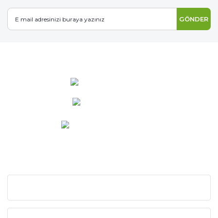
GÖNDER
0 537 486 12 25
bilgi@ideabahce.com
Doğancı Mah. Kaya Mutlu Sk.
No:15/3 Mut/Mersin
KURUMSAL