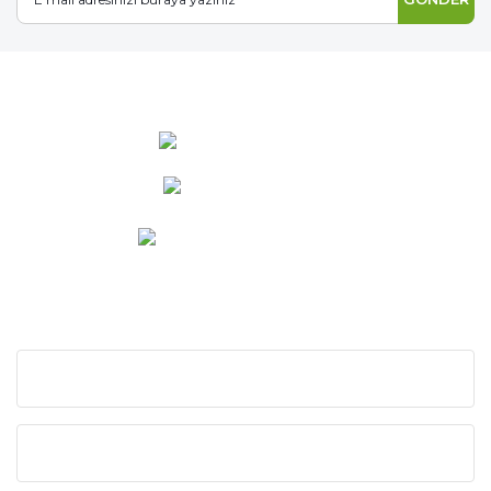
0 537 486 12 25
bilgi@ideabahce.com
Doğancı Mah. Kaya Mutlu Sk.
No:15/3 Mut/Mersin
KURUMSAL
KATEGORİLER