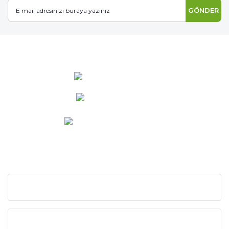
GÖNDER
0 537 486 12 25
bilgi@ideabahce.com
Doğancı Mah. Kaya Mutlu Sk.
No:15/3 Mut/Mersin
KURUMSAL
KATEGORİLER