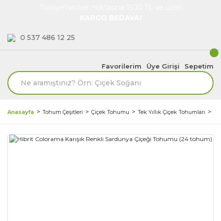
Türkiye'nin her noktasına 1500 TL ve üzeri
KARGO BEDAVA!
0 537 486 12 25
Favorilerim
Üye Girişi
Sepetim
Anasayfa
Tohum Çeşitleri
Çiçek Tohumu
Tek Yıllık Çiçek Tohumları
Sa