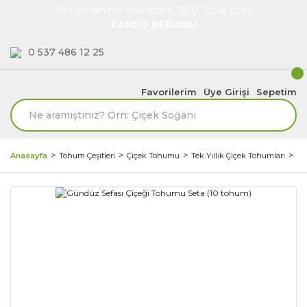
Türkiye'nin her noktasına 1500 TL ve üzeri
KARGO BEDAVA!
0 537 486 12 25
Favorilerim
Üye Girişi
Sepetim
Anasayfa
Tohum Çeşitleri
Çiçek Tohumu
Tek Yıllık Çiçek Tohumları
İp