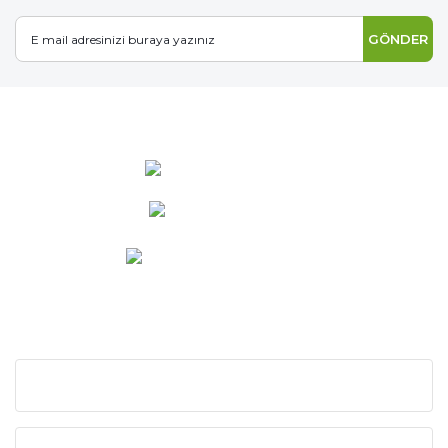
GÖNDER
0 537 486 12 25
bilgi@ideabahce.com
Doğancı Mah. Kaya Mutlu Sk.
No:15/3 Mut/Mersin
KURUMSAL