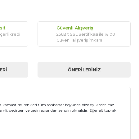
sit
Güvenli Alışveriş
çerli kredi
256Bit SSL Sertifikası ile %100
Güvenli alışveriş imkanı
ERI
ÖNERILERINIZ
z kamaştırıcı renkleri tüm sonbahar boyunca bize eşlik eder. Yaz
li, geçirgen ve besin açısından zengin olmalıdır. Eğer alt toprak