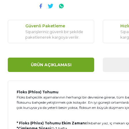
Güvenli Paketleme
Hızl
Siparişleriniz güvenli bir şekilde
Sipar
paketlenerek kargoya verilir.
karg
ÜRÜN AÇIKLAMASI
Floks (Phlox) Tohumu
Floks bahçecilik aşamalarının herhangi bir devresine girerse, tüm b
floksunu bahçede yetiştirmek çok kolaydır. En iyi güneşli ortamlard
çok kuruysa ya da yeterli besin yoksa, floksun en büyük düşmanı iç
* Floks (Phlox) Tohumu Ekim Zamanı:
İlkbahar yaz, iç mekan iç
*Çimlenme Süresi:
2-3 hafta