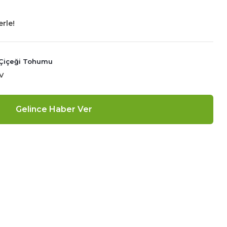
erle!
) Çiçeği Tohumu
V
Gelince Haber Ver