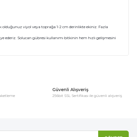
ecek olduğunuz viyol veya toprağa 1-2 cm derinlikte ekiniz. Fazla
e ederiz. Solucan gübresi kullanımı bitkinin hem hızlı gelişmesini
ıza iletebilirsiniz.
Güvenli Alışveriş
paketleme
256bit SSL Sertifikası ile güvenli alışveriş