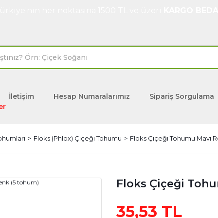
ürkiye'nin her noktasına 1500 TL ve üzeri
KARGO BEDA
İletişim
Hesap Numaralarımız
Sipariş Sorgulama
er
Tohumları
Floks (Phlox) Çiçeği Tohumu
Floks Çiçeği Tohumu Mavi R
Floks Çiçeği Toh
35,53 TL