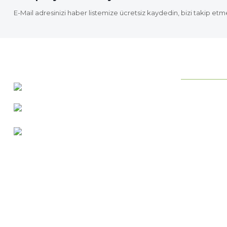
E-Mail adresinizi haber listemize ücretsiz kaydedin, bizi takip etm
KURUMSAL
0 537 486 12 25
Neden ideab
bilgi@ideabahce.com
Hakkımızda
Doğancı Mah. Kaya Mutlu Sk.
Hizmetlerimi
No:15/3 Mut/Mersin
İletişim Bilgil
Merkez Satış
Bize Ulaşın
Blog