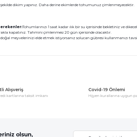
ekilde dikim yapınız. Daha derine ekimlerde tohumunuz çimlenmeyecektir.
Gerekenler:
Tohumlarınızı 1 saat kadar ılık bir su içerisinde bekletiniz ve dik
kla kapatınız. Tahmini çimlenmesi 20 gün içerisinde olacaktır.
oğal meyvelerinizi elde etmek istiyorsanız solucan gübresi kullanmanızı tavsiy
konularda yetersiz gördüğünüz noktaları öneri formunu kullanarak tarafım
Bu ürüne ilk yorumu siz yapın!
li Alışveriş
Covid-19 Önlemi
di kartlarına taksit imkanı
Hijyen kurallarına uygun 
Yorum Yaz
riniz olsun,