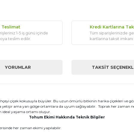
ı Teslimat
Kredi Kartlarına Tak
işleriniz 1-5 iş günü içinde
Tüm siparişlerinizde ge
oya teslim edilir.
kartlarına taksit imkanı
YORUMLAR
TAKSIT SEÇENEKL
ahçeyi çiçek kokusuyla büyüler. Bu uzun ömürlü bitkinin harika çiçekleri ve gö
a yetişir ama yarı gölge ortamlara da uyum sağlayabilir. Toprak her zaman nem
in ideal yaşama ortamı oluşur.
Tohum Ekimi Hakkında Teknik Bilgiler
erisinde her zaman ekimi yapılabilir.