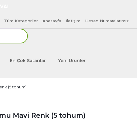
VA!
Tüm Kategoriler
Anasayfa
İletişim
Hesap Numaralarımız
En Çok Satanlar
Yeni Ürünler
enk (5 tohum)
umu Mavi Renk (5 tohum)