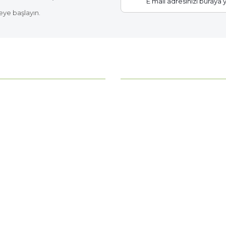
eye başlayın.
Gönder
KATEGORİLER
ahce?
Bitki Bakımı
Çiçek Soğanları
z
Fide Çeşitleri
erimiz
Gübre - Toprak
 Noktamız
Gül Fidanları
Meyve Fidanları
Tüm Kategoriler >