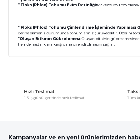
* Floks (Phlox) Tohumu Ekim Derinliği:
Maksimum 1 cm olacak ş
* Floks (Phlox) Tohumu Çimlendirme İşleminde Yapılması 
derine ekmeniz durumunda tohumlarınız çürüyecektir. Üzerini topra
*Oluşan Bitkinin Gübrelemesi:
Oluşan bitkinin gübrelemesinde d
hemde hastalıklara karşı daha dirençli olmasını sağlar.
Bu ürünün fiyat bilgisi, resim, ürün açıklamalarında ve diğer 
Görüş ve önerileriniz için teşekkür ederiz.
Hızlı Teslimat
Taksit
Ürün resmi kalitesiz, bozuk veya görüntülenemiyor.
1-5 iş günü içerisinde hızlı teslimat
Tüm kre
Ürün açıklamasında eksik bilgiler bulunuyor.
Ürün bilgilerinde hatalar bulunuyor.
Ürün fiyatı diğer sitelerden daha pahalı.
Bu ürüne benzer farklı alternatifler olmalı.
Kampanyalar ve en yeni ürünlerimizden habe