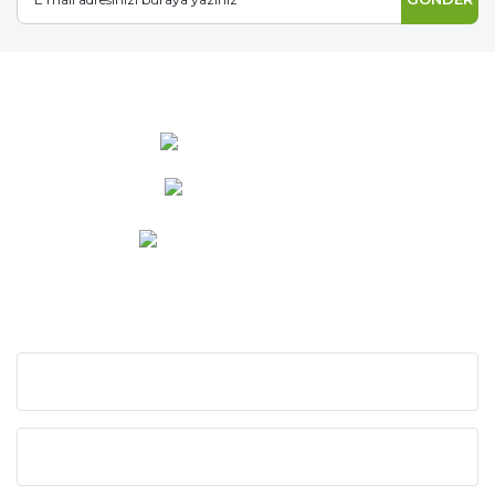
0 537 486 12 25
bilgi@ideabahce.com
Doğancı Mah. Kaya Mutlu Sk.
No:15/3 Mut/Mersin
KURUMSAL
KATEGORİLER