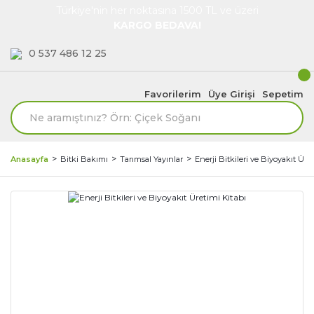
Türkiye'nin her noktasına 1500 TL ve üzeri
KARGO BEDAVA!
0 537 486 12 25
Favorilerim
Üye Girişi
Sepetim
Anasayfa
Bitki Bakımı
Tarımsal Yayınlar
Enerji Bitkileri ve Biyoyakıt Üre