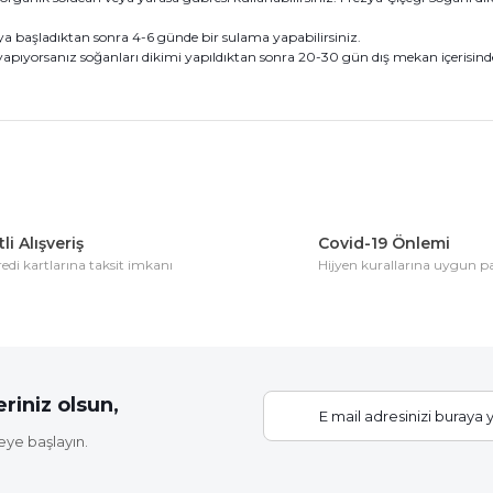
a başladıktan sonra 4-6 günde bir sulama yapabilirsiniz.
apıyorsanız soğanları dikimi yapıldıktan sonra 20-30 gün dış mekan içerisinde 
konularda yetersiz gördüğünüz noktaları öneri formunu kullanarak tarafım
Bu ürüne ilk yorumu siz yapın!
li Alışveriş
Covid-19 Önlemi
di kartlarına taksit imkanı
Hijyen kurallarına uygun 
Yorum Yaz
riniz olsun,
eye başlayın.