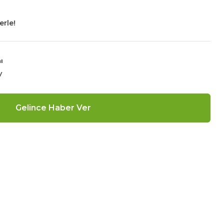
erle!
ı
V
Gelince Haber Ver