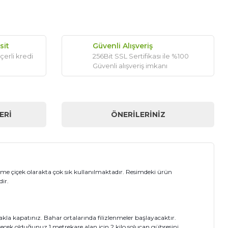
sit
Güvenli Alışveriş
çerli kredi
256Bit SSL Sertifikası ile %100
Güvenli alışveriş imkanı
ERI
ÖNERILERINIZ
esme çiçek olarakta çok sık kullanılmaktadır. Resimdeki ürün
dir.
akla kapatınız. Bahar ortalarında filizlenmeler başlayacaktır.
ecek olduğunuz 1 metrekare alan için 2 kilo solucan gübresini