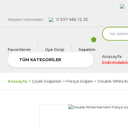
T
0 537 486 12 25
Müşteri Hizmetleri
Favorilerim
Üye Girişi
Sepetim
Anasayfa
TÜM KATEGORİLER
İndirimdekil
Anasayfa
Çiçek Soğanları
Frezya Soğanı
Double White Ka