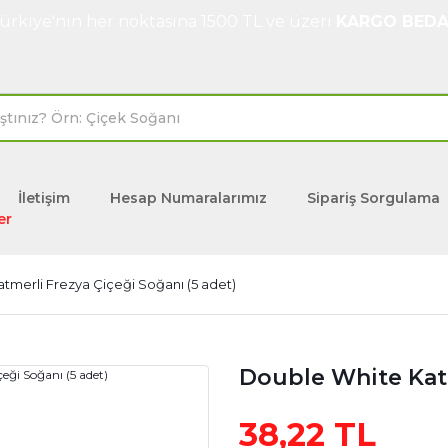
ürkiye'nin her noktasına 1500 TL ve üzeri
KARGO BEDA
İletişim
Hesap Numaralarımız
Sipariş Sorgulama
er
tmerli Frezya Çiçeği Soğanı (5 adet)
Double White Katm
38,22 TL