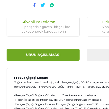
Güvenli Paketleme
Hızl
Siparişleriniz güvenli bir şekilde
Sipar
paketlenerek kargoya verilir.
karg
ÜRÜN AÇIKLAMASI
Frezya Çiçeği Soğanı
Yoğun kokulu, narin ve hoş çiçekli frezya çiçeği, 50-70 cm ye kadar 
gönderilecek olan Frezya çiçeği soğanlarının açmış halidir. Size gele
-Frezya Çiçeği Soğanı Gönderimi: Özel tasarım ambalajda.
-Paket İçi adet: Belirtilen sayıda ürün gönderimi yapılmaktadır.
-Frezya Çiçeği Soğanı Dikimi: Frezya Çiçeği Soğanlarını 5-10 cm aralı
-Frezya Çiçeği Soğanı Gübrelemesi: Frezya Çiçeği Soğanı dikiminde o