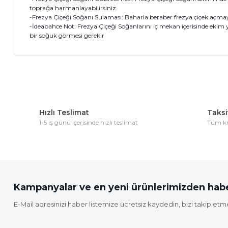
toprağa harmanlayabilirsiniz.
-Frezya Çiçeği Soğanı Sulaması: Baharla beraber frezya çiçek açmay
-İdeabahce Not: Frezya Çiçeği Soğanlarını iç mekan içerisinde ekim y
bir soğuk görmesi gerekir
Bu ürünün fiyat bilgisi, resim, ürün açıklamalarında ve diğer 
Görüş ve önerileriniz için teşekkür ederiz.
Hızlı Teslimat
Taksit
Ürün resmi kalitesiz, bozuk veya görüntülenemiyor.
1-5 iş günü içerisinde hızlı teslimat
Tüm kre
Ürün açıklamasında eksik bilgiler bulunuyor.
Ürün bilgilerinde hatalar bulunuyor.
Ürün fiyatı diğer sitelerden daha pahalı.
Bu ürüne benzer farklı alternatifler olmalı.
Kampanyalar ve en yeni ürünlerimizden habe
E-Mail adresinizi haber listemize ücretsiz kaydedin, bizi takip etm