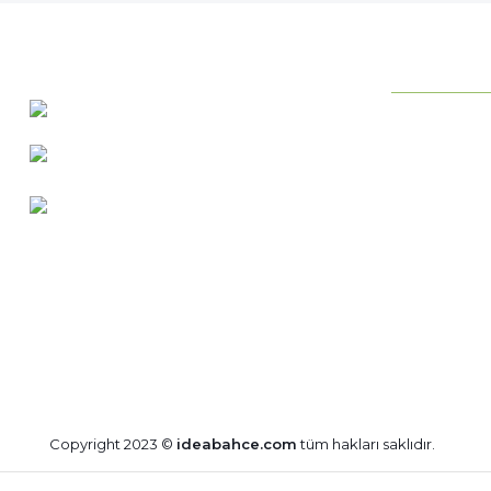
KURUMSAL
0 537 486 12 25
Neden ideab
bilgi@ideabahce.com
Hakkımızda
Doğancı Mah. Kaya Mutlu Sk.
Hizmetlerimi
No:15/3 Mut/Mersin
İletişim Bilgil
Merkez Satış
Bize Ulaşın
Blog
Copyright 2023 ©
ideabahce.com
tüm hakları saklıdır.