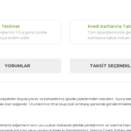
ı Teslimat
Kredi Kartlarına Tak
işleriniz 1-5 iş günü içinde
Tüm siparişlerinizde ge
oya teslim edilir.
kartlarına taksit imkanı
YORUMLAR
TAKSIT SEÇENEKL
ulaşabilen boylarıyla ev ve bahçeleriniz gözde çiçeklerinden olacaktır. Ayıca k
cek olan soğandır. Ürünlerimiz ithal olup özel ambalaj içerisinde gönderilmekte
klarla soğanların sivri ucu yukarı bakacak şekilde yerleştiriniz ve üzerine topr
rganik solucan veya yarasa gübresi kullanabilirsiniz. Frezya Çiçeği Soğanı dik