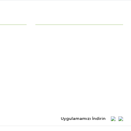
MÜŞTERİ HİZMETLERİ
Ödeme Seçenekleri
Mesafeli Satış Sözleşmesi
Ödeme ve Teslimat
Gizlilik ve Güvenlik
İade Şartları
Kişisel Verilerin Korunması
Uygulamamızı İndirin