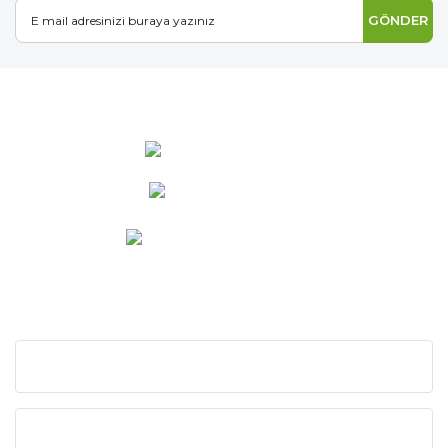
GÖNDER
0 537 486 12 25
bilgi@ideabahce.com
Doğancı Mah. Kaya Mutlu Sk.
No:15/3 Mut/Mersin
KURUMSAL
KATEGORİLER