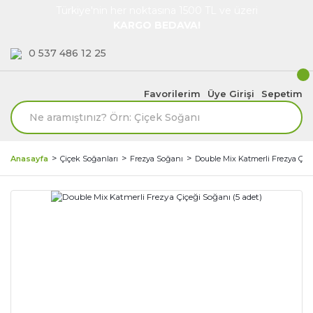
Türkiye'nin her noktasına 1500 TL ve üzeri
KARGO BEDAVA!
0 537 486 12 25
Favorilerim
Üye Girişi
Sepetim
Anasayfa
Çiçek Soğanları
Frezya Soğanı
Double Mix Katmerli Frezya Çiçe