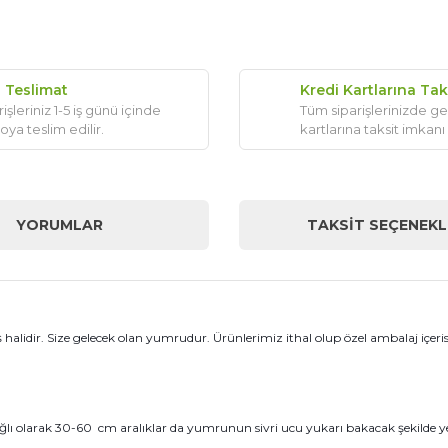
ı Teslimat
Kredi Kartlarına Tak
işleriniz 1-5 iş günü içinde
Tüm siparişlerinizde ge
oya teslim edilir.
kartlarına taksit imkanı
YORUMLAR
TAKSIT SEÇENEKL
lidir. Size gelecek olan yumrudur. Ürünlerimiz ithal olup özel ambalaj içeri
ğlı olarak 30-60 cm aralıklar da
yumrunun
sivri ucu yukarı bakacak şekilde y