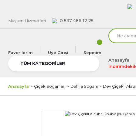
T
0 537 486 12 25
Müşteri Hizmetleri
Favorilerim
Üye Girişi
Sepetim
Anasayfa
TÜM KATEGORİLER
İndirimdekil
Anasayfa
Çiçek Soğanları
Dahlia Soğanı
Dev Çiçekli Alaun