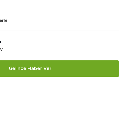
erle!
ı
DV
Gelince Haber Ver