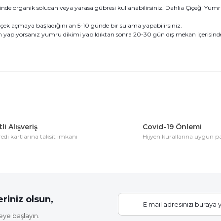
e organik solucan veya yarasa gübresi kullanabilirsiniz. Dahlia Çiçeği Yumru
içek açmaya başladığını an 5-10 günde bir sulama yapabilirsiniz.
yapıyorsanız yumru dikimi yapıldıktan sonra 20-30 gün dış mekan içerisinde b
konularda yetersiz gördüğünüz noktaları öneri formunu kullanarak tarafım
Bu ürüne ilk yorumu siz yapın!
li Alışveriş
Covid-19 Önlemi
di kartlarına taksit imkanı
Hijyen kurallarına uygun 
Yorum Yaz
riniz olsun,
eye başlayın.