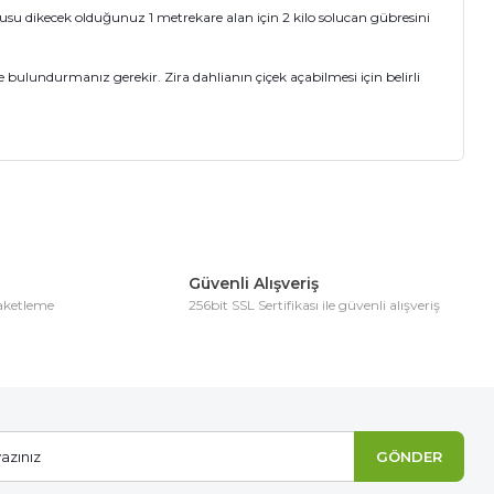
su dikecek olduğunuz 1 metrekare alan için 2 kilo solucan gübresini
ulundurmanız gerekir. Zira dahlianın çiçek açabilmesi için belirli
ıza iletebilirsiniz.
Güvenli Alışveriş
paketleme
256bit SSL Sertifikası ile güvenli alışveriş
GÖNDER