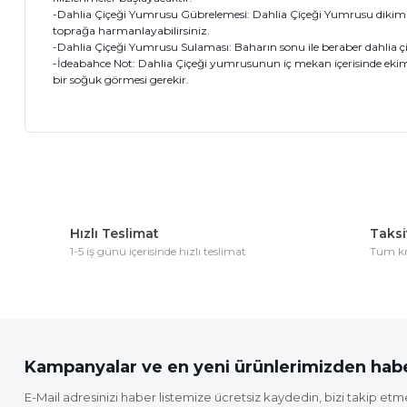
-Dahlia Çiçeği Yumrusu Gübrelemesi: Dahlia Çiçeği Yumrusu dikimind
toprağa harmanlayabilirsiniz.
-Dahlia Çiçeği Yumrusu Sulaması: Baharın sonu ile beraber dahlia ç
-İdeabahce Not: Dahlia Çiçeği yumrusunun iç mekan içerisinde ekim 
bir soğuk görmesi gerekir.
Bu ürünün fiyat bilgisi, resim, ürün açıklamalarında ve diğer 
Görüş ve önerileriniz için teşekkür ederiz.
Hızlı Teslimat
Taksit
Ürün resmi kalitesiz, bozuk veya görüntülenemiyor.
1-5 iş günü içerisinde hızlı teslimat
Tüm kre
Ürün açıklamasında eksik bilgiler bulunuyor.
Ürün bilgilerinde hatalar bulunuyor.
Ürün fiyatı diğer sitelerden daha pahalı.
Bu ürüne benzer farklı alternatifler olmalı.
Kampanyalar ve en yeni ürünlerimizden habe
E-Mail adresinizi haber listemize ücretsiz kaydedin, bizi takip etm