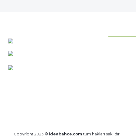
KURUMSAL
0 537 486 12 25
Neden ideab
bilgi@ideabahce.com
Hakkımızda
Doğancı Mah. Kaya Mutlu Sk.
Hizmetlerimi
No:15/3 Mut/Mersin
İletişim Bilgil
Merkez Satış
Bize Ulaşın
Blog
Copyright 2023 ©
ideabahce.com
tüm hakları saklıdır.