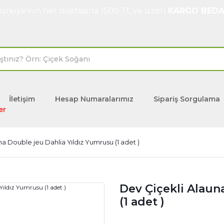
ürkiye'nin her noktasına 1500 TL ve üzeri
KARGO BEDA
İletişim
Hesap Numaralarımız
Sipariş Sorgulama
er
a Double jeu Dahlia Yıldız Yumrusu (1 adet )
Dev Çiçekli Alaun
(1 adet )