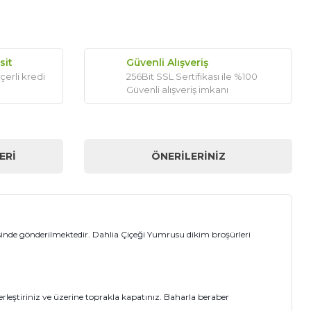
sit
Güvenli Alışveriş
çerli kredi
256Bit SSL Sertifikası ile %100
Güvenli alışveriş imkanı
ERI
ÖNERILERINIZ
sinde gönderilmektedir. Dahlia Çiçeği Yumrusu dikim broşürleri
erleştiriniz ve üzerine toprakla kapatınız. Baharla beraber