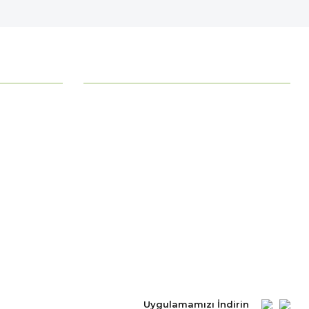
MÜŞTERİ HİZMETLERİ
Ödeme Seçenekleri
Mesafeli Satış Sözleşmesi
Ödeme ve Teslimat
Gizlilik ve Güvenlik
İade Şartları
Kişisel Verilerin Korunması
Uygulamamızı İndirin