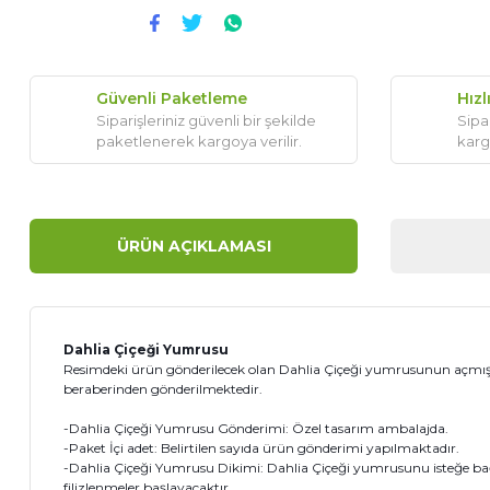
Güvenli Paketleme
Hızl
Siparişleriniz güvenli bir şekilde
Sipar
paketlenerek kargoya verilir.
karg
ÜRÜN AÇIKLAMASI
Dahlia Çiçeği Yumrusu
Resimdeki ürün gönderilecek olan Dahlia Çiçeği yumrusunun açmış ha
beraberinden gönderilmektedir.
-Dahlia Çiçeği Yumrusu Gönderimi: Özel tasarım ambalajda.
-Paket İçi adet: Belirtilen sayıda ürün gönderimi yapılmaktadır.
-Dahlia Çiçeği Yumrusu
Dikimi: Dahlia Çiçeği
yumrusu
nu isteğe ba
filizlenmeler başlayacaktır.