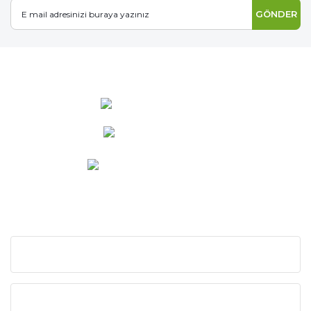
GÖNDER
0 537 486 12 25
bilgi@ideabahce.com
Doğancı Mah. Kaya Mutlu Sk.
No:15/3 Mut/Mersin
KURUMSAL
KATEGORİLER