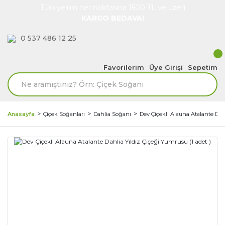
Türkiye'nin her noktasına 1500 TL ve üzeri
KARGO BEDAVA!
0 537 486 12 25
Favorilerim
Üye Girişi
Sepetim
Anasayfa
Çiçek Soğanları
Dahlia Soğanı
Dev Çiçekli Alauna Atalante Dahl