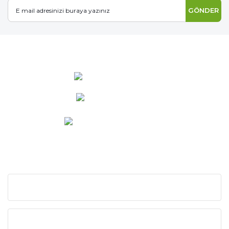
GÖNDER
0 537 486 12 25
bilgi@ideabahce.com
Doğancı Mah. Kaya Mutlu Sk.
No:15/3 Mut/Mersin
KURUMSAL
KATEGORİLER