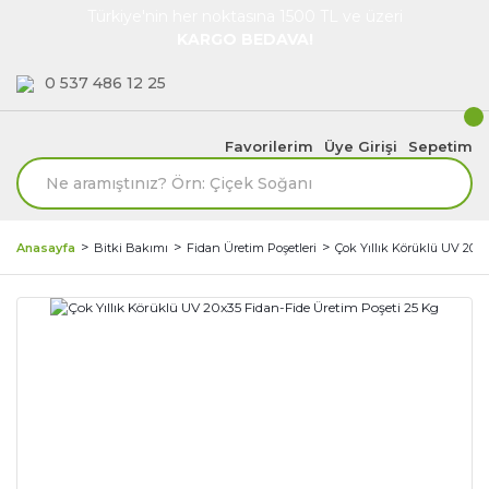
Türkiye'nin her noktasına 1500 TL ve üzeri
KARGO BEDAVA!
0 537 486 12 25
Favorilerim
Üye Girişi
Sepetim
Anasayfa
Bitki Bakımı
Fidan Üretim Poşetleri
Çok Yıllık Körüklü UV 20x