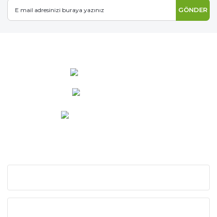
GÖNDER
0 537 486 12 25
bilgi@ideabahce.com
Doğancı Mah. Kaya Mutlu Sk.
No:15/3 Mut/Mersin
KURUMSAL
KATEGORİLER