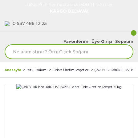
Türkiye'nin her noktasına 1500 TL ve üzeri
KARGO BEDAVA!
0 537 486 12 25
Favorilerim
Üye Girişi
Sepetim
Anasayfa
Bitki Bakımı
Fidan Üretim Poşetleri
Çok Yıllık Körüklü UV 15x3