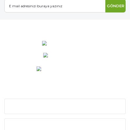
GÖNDER
0 537 486 12 25
bilgi@ideabahce.com
Doğancı Mah. Kaya Mutlu Sk.
No:15/3 Mut/Mersin
KURUMSAL
KATEGORİLER