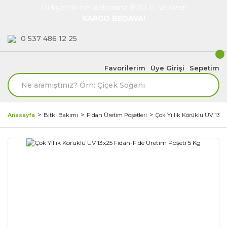
Türkiye'nin her noktasına 1500 TL ve üzeri
KARGO BEDAVA!
0 537 486 12 25
Favorilerim
Üye Girişi
Sepetim
Anasayfa
Bitki Bakımı
Fidan Üretim Poşetleri
Çok Yıllık Körüklü UV 13x2